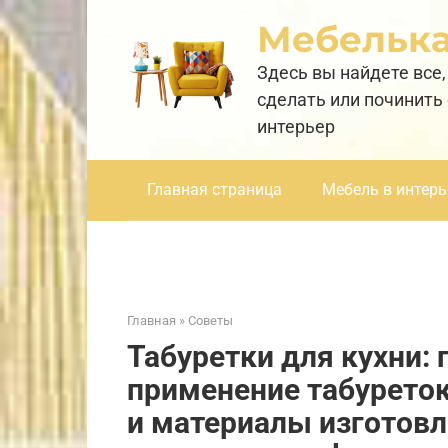
Перейти
Мебельк
к
контенту
Здесь вы найдете все,
сделать или починить
интерьер
Главная страница
Мебель в интерь
Главная
»
Советы
Табуретки для кухни:
применение табуреток
и материалы изготовл