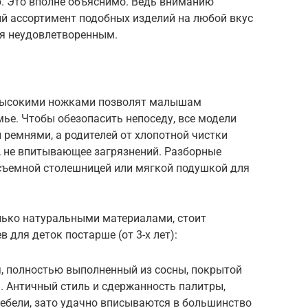
о. Это вполне объяснимо. Ведь вниманию
й ассортимент подобных изделий на любой вкус
ся неудовлетворенным.
и высокими ножками позволят малышам
мье. Чтобы обезопасить непоседу, все модели
емнями, а родителей от хлопотной чистки
, не впитывающее загрязнений. Разборные
съемной столешницей или мягкой подушкой для
олько натуральными материалами, стоит
 для деток постарше (от 3-х лет):
, полностью выполненный из сосны, покрытой
 Античный стиль и сдержанность палитры,
мебели, зато удачно вписываются в большинство