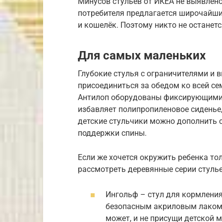
Минусов стульев от ИКЕА не выявлен
потребителя предлагается широчайши
и кошелёк. Поэтому никто не останет
Для самых маленьких
Глубокие стулья с ограничителями 
присоединиться за обедом ко всей се
Антилоп оборудованы фиксирующими р
избавляет полипропиленовое сиденье
детские стульчики можно дополнить 
поддержки спины.
Если же хочется окружить ребенка т
рассмотреть деревянные серии стульев
Ингольф – стул для кормления
безопасным акриловым лаком.
может, и не присущи детской 