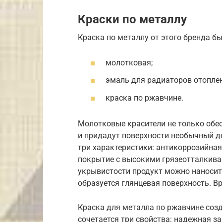
Краски по металлу
Краска по металлу от этого бренда бы
молотковая;
эмаль для радиаторов отоплен
краска по ржавчине.
Молотковые красители не только обес
и придадут поверхности необычный д
три характеристики: антикоррозийна
покрытие с высокими грязеотталкива
укрывистости продукт можно наносит
образуется глянцевая поверхность. В
Краска для металла по ржавчине созда
сочетается три свойства: надежная з