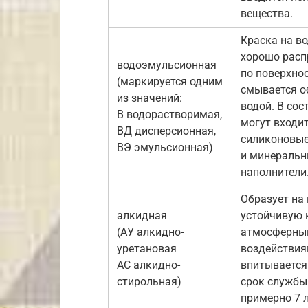
вещества.
Краска на во
хорошо расп
водоэмульсионная
по поверхнос
(маркируется одним
смывается 
из значений:
водой. В сос
В водорастворимая,
могут входи
ВД дисперсионная,
силиконовые
ВЭ эмульсионная)
и минераль
наполнители
Образует на
алкидная
устойчивую 
(АУ алкидно-
атмосферн
уретановая
воздействия
АС алкидно-
впитывается
стирольная)
срок службы
примерно 7 л