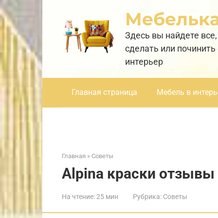
Перейти
Мебельк
к
контенту
Здесь вы найдете все,
сделать или починить
интерьер
Главная страница
Мебель в интерь
Главная
»
Советы
Alpina краски отзывы
На чтение:
25 мин
Рубрика:
Советы