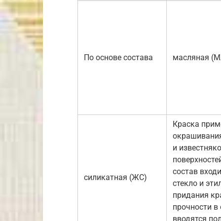
По основе состава
масляная (М
Краска прим
окрашивани
и известняк
поверхносте
состав вход
силикатная (ЖС)
стекло и эти
придания кр
прочности в
вводятся по