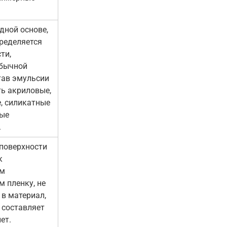
дной основе,
ределяется
ти,
обычной
тав эмульсии
ть акриловые,
, силикатные
ные
.
 поверхности
к
ым
м пленку, не
 в материал,
 составляет
ет.