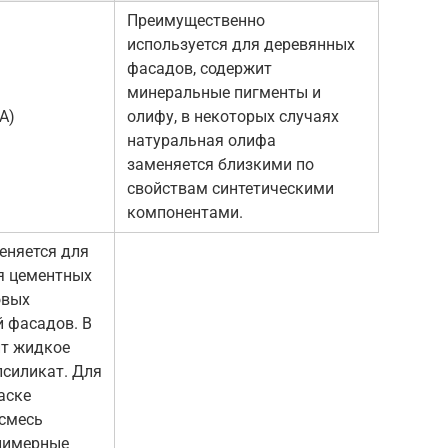
Преимущественно
используется для деревянных
фасадов, содержит
минеральные пигменты и
А)
олифу, в некоторых случаях
натуральная олифа
заменяется близкими по
свойствам синтетическими
компонентами.
еняется для
я цементных
овых
й фасадов. В
ит жидкое
лсиликат. Для
аске
 смесь
лимерные