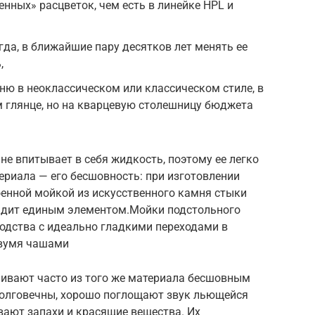
нных» расцветок, чем есть в линейке HPL и
гда, в ближайшие пару десятков лет менять ее
,
ню в неоклассическом или классическом стиле, в
 глянце, но на кварцевую столешницу бюджета
не впитывает в себя жидкость, поэтому ее легко
териала — его бесшовность: при изготовлении
енной мойкой из искусственного камня стыки
ядит единым элементом.Мойки подстольного
одства с идеально гладкими переходами в
двумя чашами
ливают часто из того же материала бесшовным
долговечны, хорошо поглощают звук льющейся
ывают запахи и красящие вещества. Их