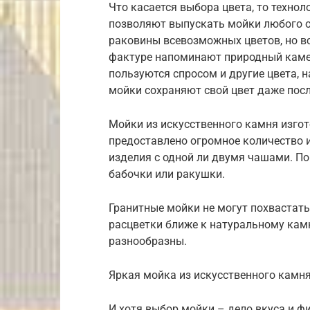
Что касается выбора цвета, то техно
позволяют выпускать мойки любого от
раковины всевозможных цветов, но все
фактуре напоминают природный камень
пользуются спросом и другие цвета, н
мойки сохраняют свой цвет даже посл
Мойки из искусственного камня изгот
предоставлено огромное количество 
изделия с одной ли двумя чашами. П
бабочки или ракушки.
Гранитные мойки не могут похвастать
расцветки ближе к натуральному ка
разнообразны.
Яркая мойка из искусственного камня
И хотя выбор мойки – дело вкуса и ф