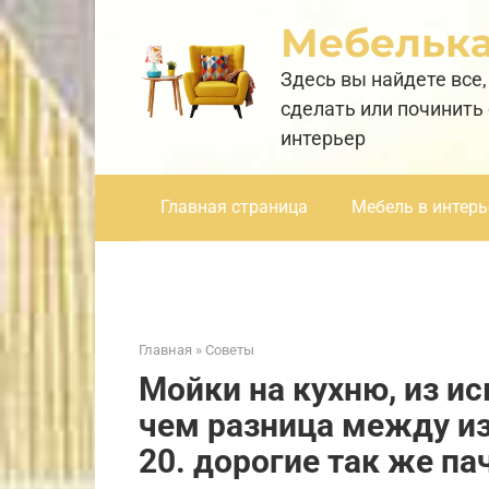
Перейти
Мебельк
к
контенту
Здесь вы найдете все,
сделать или починить
интерьер
Главная страница
Мебель в интерь
Главная
»
Советы
Мойки на кухню, из ис
чем разница между из 
20. дорогие так же п