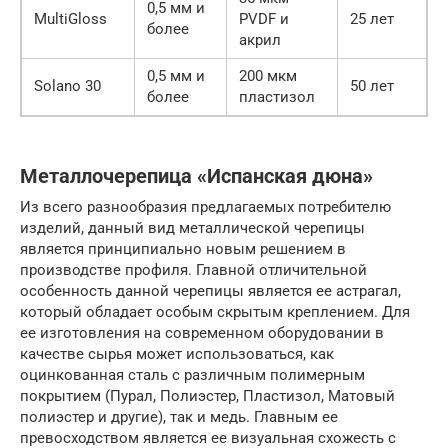
0,5 мм и
MultiGloss
PVDF и
25 лет
более
акрил
0,5 мм и
200 мкм
Solano 30
50 лет
более
пластизол
Металлочерепица «Испанская дюна»
Из всего разнообразия предлагаемых потребителю
изделий, данный вид металлической черепицы
является принципиально новым решением в
производстве профиля. Главной отличительной
особенность данной черепицы является ее астрагал,
который обладает особым скрытым креплением. Для
ее изготовления на современном оборудовании в
качестве сырья может использоваться, как
оцинкованная сталь с различным полимерным
покрытием (Пурал, Полиэстер, Пластизол, Матовый
полиэстер и другие), так и медь. Главным ее
превосходством является ее визуальная схожесть с