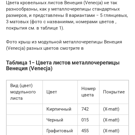
Цвета кровельных листов Венеция (Venecja) не так
разнообразны, как у металлочерепицы стандартных
размеров, и представлены 8 вариантами − 5 глянцевых,
3 матовых (фото с названиями, номерами цветов ,
покрытия см. в таблице 1).
Фото крыш из модульной металлочерепицы Венеция
(Venecja) разных цветов смотрите в
Таблица 1− Цвета листов металлочерепицы
Венеция (Venecja)
Вид (цвет)
Номер
модульного
Цвет
Покрытие
цвета
листа
Кирпичный
742
(X-matt)
Черный
015
(X-matt)
Графитовый
455
(X-matt)