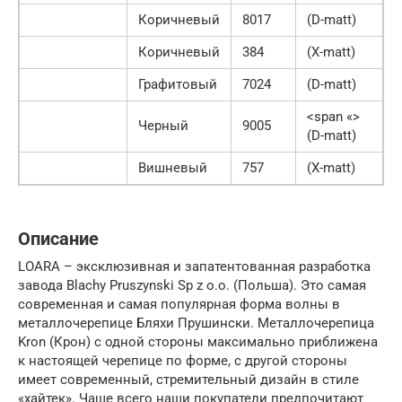
Коричневый
8017
(D-matt)
Коричневый
384
(X-matt)
Графитовый
7024
(D-matt)
<span «>
Черный
9005
(D-matt)
Вишневый
757
(X-matt)
Описание
LOARA – эксклюзивная и запатентованная разработка
завода Blachy Pruszynski Sp z o.o. (Польша). Это самая
современная и самая популярная форма волны в
металлочерепице Бляхи Прушински. Металлочерепица
Kron (Крон) с одной стороны максимально приближена
к настоящей черепице по форме, с другой стороны
имеет современный, стремительный дизайн в стиле
«хайтек». Чаще всего наши покупатели предпочитают