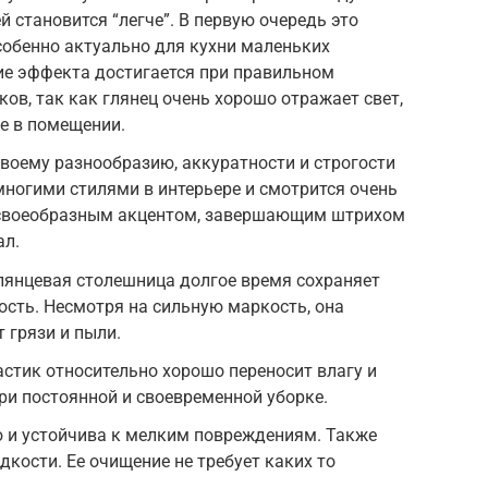
 становится “легче”. В первую очередь это
особенно актуально для кухни маленьких
ие эффекта достигается при правильном
ов, так как глянец очень хорошо отражает свет,
е в помещении.
воему разнообразию, аккуратности и строгости
 многими стилями в интерьере и смотрится очень
 своеобразным акцентом, завершающим штрихом
ал.
лянцевая столешница долгое время сохраняет
ость. Несмотря на сильную маркость, она
 грязи и пыли.
стик относительно хорошо переносит влагу и
и постоянной и своевременной уборке.
 и устойчива к мелким повреждениям. Также
адкости. Ее очищение не требует каких то