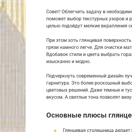
Совет! Облегчить задачу в необходим
поможет выбор текстурных узоров и р
целью подойдут мелкие вкрапления се
При этом хоть глянцевая поверхность 
грязи намного легче. Для очистки ма
Вдобавок стили и цвета выбрать гора
изысканно и модно.
Подчеркнуть современный дизайн лу
гарнитура. Это более роскошный выб
цветовых решений. Даже темные и ту
вкусом. А светлые тона позволят виз
Основные плюсы глянц
Глянцевая столешница делает 