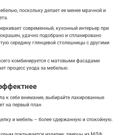
ебелью, поскольку делает ее менее мрачной и
ета.
черкивает современный, кухонный интерьер при
 покрашен, удачно подобрано и спланировано
отую середину глянцевой столешницы с другими
всего комбинируется с матовыми фасадами
ает процесс ухода за мебелью.
 эффектнее
ала к себе внимание, выбирайте лакированные
ет на первый план
елку и мебель – более сдержанную и спокойную.
торым покрывается изделие: дверцы из МДФ,