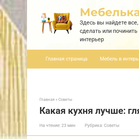
Перейти
Мебельк
к
контенту
Здесь вы найдете все,
сделать или починить
интерьер
Главная страница
Мебель в интерь
Главная
»
Советы
Какая кухня лучше: г
На чтение:
23 мин
Рубрика:
Советы