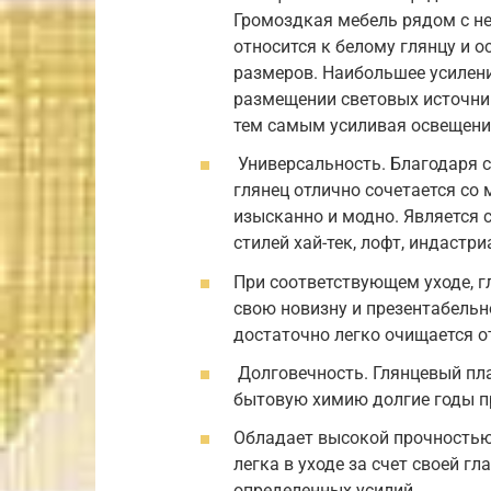
Громоздкая мебель рядом с ней
относится к белому глянцу и 
размеров. Наибольшее усилен
размещении световых источник
тем самым усиливая освещени
Универсальность. Благодаря с
глянец отлично сочетается со
изысканно и модно. Является
стилей хай-тек, лофт, индастри
При соответствующем уходе, г
свою новизну и презентабельн
достаточно легко очищается от
Долговечность. Глянцевый пла
бытовую химию долгие годы пр
Обладает высокой прочностью
легка в уходе за счет своей гл
определенных усилий.