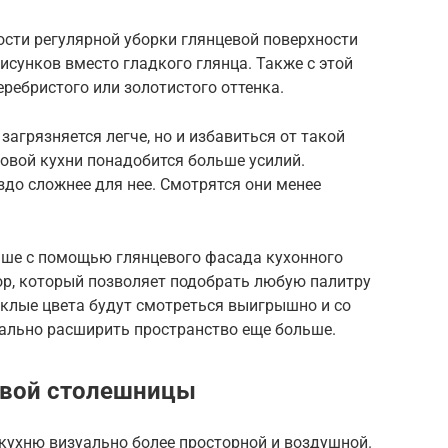
ости регулярной уборки глянцевой поверхности
исунков вместо гладкого глянца. Также с этой
ребристого или золотистого оттенка.
загрязняется легче, но и избавиться от такой
товой кухни понадобится больше усилий.
здо сложнее для нее. Смотрятся они менее
чше с помощью глянцевого фасада кухонного
ор, который позволяет подобрать любую палитру
склые цвета будут смотреться выигрышно и со
уально расширить пространство еще больше.
евой столешницы
кухню визуально более просторной и воздушной.