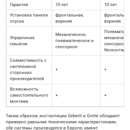
Гарантия
10 лет
10 лет
Установка панели
фронтальная,
фронтальная
спуска
верхняя
верхняя
Пневматиче
Механическое,
Управление
механическо
пневматическое и
смывом
сенсорное,
сенсорное
бесконтакт
Совместимость с
сантехникой
+
+
сторонних
производителей
Возможность
самостоятельного
+
+
монтажа
Таким образом, инсталляции Geberit и Grohe обладают
примерно равными техническими характеристиками,
обе системы производятся в Европе, имеют