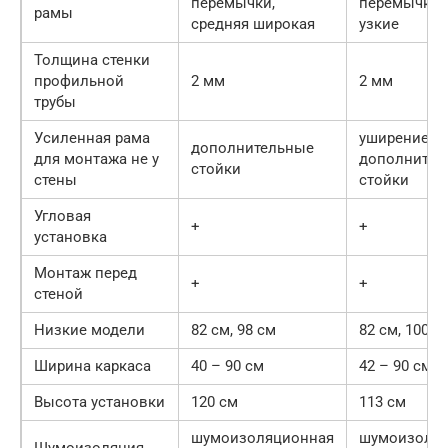
перемычки,
перемычки, 
рамы
средняя широкая
узкие
Толщина стенки
профильной
2 мм
2 мм
трубы
Усиленная рама
уширение ла
дополнительные
для монтажа не у
дополнител
стойки
стены
стойки
Угловая
+
+
установка
Монтаж перед
+
+
стеной
Низкие модели
82 см, 98 см
82 см, 100 с
Ширина каркаса
40 – 90 см
42 – 90 см
Высота установки
120 см
113 см
шумоизоляционная
шумоизоля
Шумоизоляция