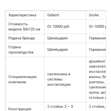
Характеристика
Geberit
Grohe
Стоимость
От 10000 руб.
От 10000 руб
модели 50х120 см
Родина бренда
Швейцария
Германия
Страна
Швейцария
Германия
производства
душевые си
смесители,
инсталляции
сантехника и
Специализация
ванны, биде
системы
компании
унитазы,
инсталляции
сантехника 
кухни, аксе
готовые на
2 стойки, 2 – 3
2 стойки, 3
Конструкция