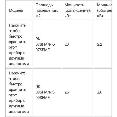
Площадь
Мощность
Мощность
Модель
помещения,
(охлаждение),
(обогрев),
м2
кВт
кВт
Нажмите,
чтобы
быстро
RK-
сравнить
07SFM/RK-
20
2,2
этот
07SFME
прибор с
другими
аналогами
Нажмите,
чтобы
быстро
RK-
сравнить
09SFM/RK-
25
2,6
этот
09SFME
прибор с
другими
аналогами