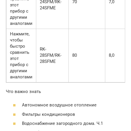
24SFM/RK-
70
7,0
этот
24SFME
прибор с
другими
аналогами
Нажмите,
чтобы
быстро
RK-
сравнить
28SFM/RK-
80
8,0
этот
28SFME
прибор с
другими
аналогами
Что важно знать
Автономное воздушное отопление
Фильтры кондиционеров
Водоснабжение загородного дома. Ч.1