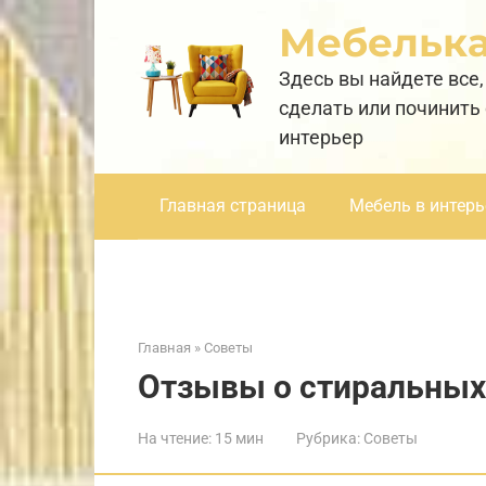
Перейти
Мебельк
к
контенту
Здесь вы найдете все,
сделать или починить
интерьер
Главная страница
Мебель в интерь
Главная
»
Советы
Отзывы о стиральных
На чтение:
15 мин
Рубрика:
Советы