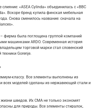
е слияние: «ASEA Cylinda» объединилась с «BBC
nda». Вскоре бренд купила финская мебельная
ода. Снова сменилось название: сначала на
iances».
ю – фирма была поглощена группой компаний
льными машинками ARDO. Современная история
а владельцем торговой марки стал словенский
 техники Gorenje.
?
емиум-классу. Все элементы выполнены из
и всех моделей сделаны из нержавеющей стали и
 жизни шведов. Их СМА не только экономят
опасны для природы. Все элементы стиралок,