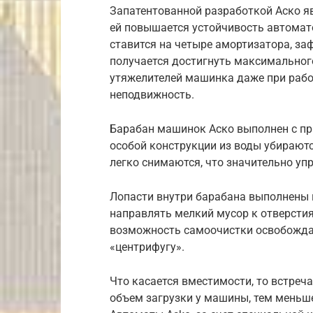
Запатентованной разработкой Аско яв
ей повышается устойчивость автомато
ставится на четыре амортизатора, за
получается достигнуть максимальног
утяжелителей машинка даже при рабо
неподвижность.
Барабан машинок Аско выполнен с при
особой конструкции из воды убираютс
легко снимаются, что значительно уп
Лопасти внутри барабана выполнены 
направлять мелкий мусор к отверсти
возможность самоочистки освобожда
«центрифугу».
Что касается вместимости, то встречают
объем загрузки у машины, тем меньше