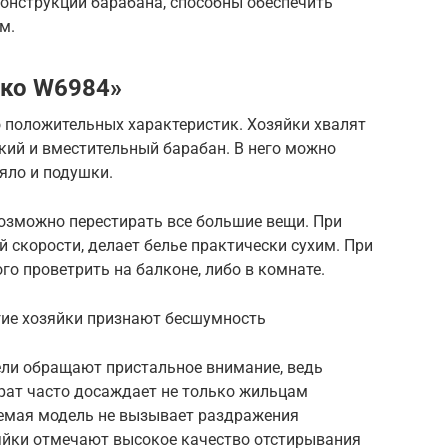
конструкции барабана, способны обеспечить
м.
ско W6984»
положительных характеристик. Хозяйки хвалят
окий и вместительный барабан. В него можно
яло и подушки.
озможно перестирать все большие вещи. При
 скорости, делает белье практически сухим. При
о проветрить на балконе, либо в комнате.
ие хозяйки признают бесшумность
ли обращают пристальное внимание, ведь
ат часто досаждает не только жильцам
аемая модель не вызывает раздражения
зяйки отмечают высокое качество отстирывания