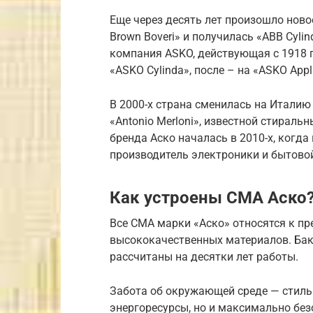
Еще через десять лет произошло ново
Brown Boveri» и получилась «ABB Cyli
компания ASKO, действующая с 1918 г
«ASKO Cylinda», после – на «ASKO Appl
В 2000-х страна сменилась на Итали
«Antonio Merloni», известной стира
бренда Аско началась в 2010-х, когд
производитель электроники и бытовой
Как устроены СМА Аско
Все СМА марки «Аско» относятся к пр
высококачественных материалов. Бак
рассчитаны на десятки лет работы.
Забота об окружающей среде — стиль
энергоресурсы, но и максимально без