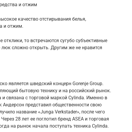
средства и отжим
высокое качество отстирывания белья,
а и отжим.
 отклики, то встречаются сугубо субъективные
 люк сложно открыть. Другим же не нравится
ко является шведский концерн Gorenje Group.
вляющий бытовую технику и на российский рынок.
 и связана с торговой маркой Cylinda. Именно в
к Андерсон представил общественности свою
учило название «Junga Verkstader», после чего
Через 28 лет ее поглотил бренд ASEA и торговая
огда на рынок начала поступать техника Cylinda.