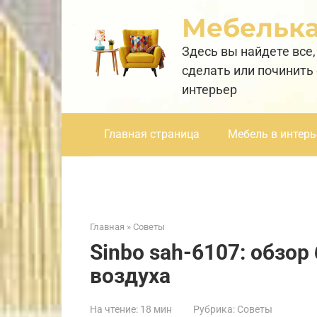
Перейти
Мебельк
к
контенту
Здесь вы найдете все,
сделать или починить
интерьер
Главная страница
Мебель в интерь
Главная
»
Советы
Sinbo sah-6107: обзо
воздуха
На чтение:
18 мин
Рубрика:
Советы