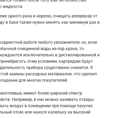
ется только после того, как он полностью
о жидкости.
еже одного раза в неделю, очищать резервуар от
ду в баке также нужно менять как минимум раз в
корректной работе любого увлажнителя, но, если
обычной очищенной воды из-под крана, то
 нуждаются исключительно в дистиллированной и
пренебрегать этим условием, картриджи будут
одительность прибора существенно снизится. К
стой замены расходных материалов, что сделает
кладным для многих покупателей.
рихотливые, имеют более широкий спектр
ойств. Например, в них можно заливать отвары
вать воздух в помещении при помощи пахучих
льный отсек или нанося капельку на высокий