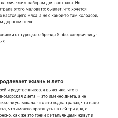
классическим наборам для завтрака. Но
втрака этого маловато: бывает, что хочется
з настоящего мяса, а не с какой-то там колбасой,
ом дорогом отеле
винки от турецкого бренда Sinbo: сэндвичницу-
вых
родлевает жизнь и лето
ей и родственников, я выяснила, что в
номорская диета — это именно диета, а не
лько не услышала: что это «одна трава», что надо
ть», что «можно протянуть на ней три дня, а
есно, как же это греки с итальянцами живут и