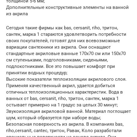
толщиной 5-6 мм;
Дополнительные конструктивные элементы на ванной
из акрила
Сегодня такие фирмы как bas, cersanit, riho, тритон,
сантек, марка 1 стараются удовлетворить потребности
своих покупателей, готовят для них всевозможные
вариации сантехники из акрила. Они оснащают
стандартные акриловые ванные 170х70 см или 150х70
см ступеньками, подголовниками, сиденьями,
подлокотниками. Все это повышает комфорт при
принятии водных процедур;
Высокие показатели теплоизоляции акрилового слоя.
Применяя качественный акрил, удается добиться
отличных теплоизоляционных характеристик. Вода в
ванных от bas, cersanit, riho, тритон, сантек, марка 1
остывает примерно на 1 градус за целых 30 минут;
Звукоизоляция акриловой ванной. Материал поглощает
шум, который образуется при наборе воды;
Безопасная поверхность из акрила. В компаниях bas,
riho,cersanit, cantec, тритон, Равак, Коло разработали