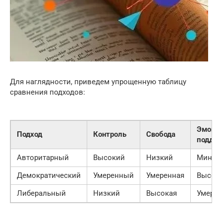
Для наглядности, приведем упрощенную таблицу
сравнения подходов:
Эмоци
Подход
Контроль
Свобода
подде
Авторитарный
Высокий
Низкий
Миним
Демократический
Умеренный
Умеренная
Высок
Либеральный
Низкий
Высокая
Умере