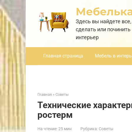
Перейти
Мебельк
к
контенту
Здесь вы найдете все,
сделать или починить
интерьер
Главная страница
Мебель в интерь
Главная
»
Советы
Технические характер
ростерм
На чтение:
25 мин
Рубрика:
Советы