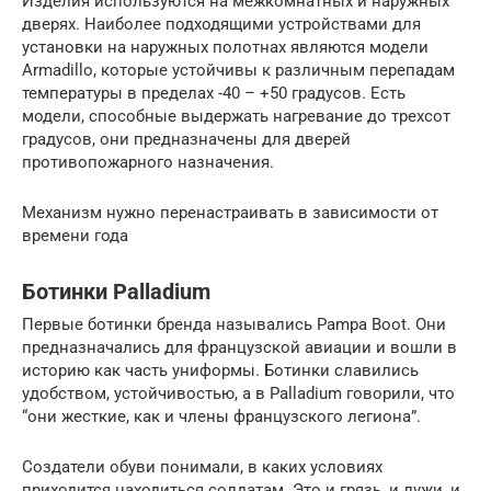
Изделия используются на межкомнатных и наружных
дверях. Наиболее подходящими устройствами для
установки на наружных полотнах являются модели
Armadillo, которые устойчивы к различным перепадам
температуры в пределах -40 – +50 градусов. Есть
модели, способные выдержать нагревание до трехсот
градусов, они предназначены для дверей
противопожарного назначения.
Механизм нужно перенастраивать в зависимости от
времени года
Ботинки Palladium
Первые ботинки бренда назывались Pampa Boot. Они
предназначались для французской авиации и вошли в
историю как часть униформы. Ботинки славились
удобством, устойчивостью, а в Palladium говорили, что
“они жесткие, как и члены французского легиона”.
Создатели обуви понимали, в каких условиях
приходится находиться солдатам. Это и грязь, и лужи, и