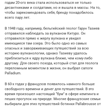
годам 20-ого века стала использоваться не только
десантниками и солдатами, но и вышла в массы. На то,
чтобы зарекомендовать себя, бренду понадобилось
всего пару лет.
В 1948 году, например, бельгийский геолог Гарун Тазиев
отправился наблюдать за вулканом Китуро. Он
отправился прямо к жерлу вулкана и увидел
имеющиеся там озера. Это было одно из самых
опасных и завораживающих путешествий за всю
историю вулканологии, однако Тазиеву удалось
приблизиться к ядру вулкана ближе, чем кому-либо
другому. Для своего похода, который стал для геолога
переломным моментом в жизни, он выбрал сапоги
Palladium.
В 60-х годах у французов появилось намного больше
свободного времени и денег для путешествий. В это
время произошел настоящий “бум” в сфере кемпинга и
пеших прогулок на природе. Многие французские семьи
выбирали для этих путешествий ботинки Pallabrousse от