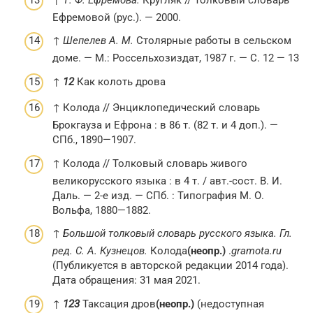
Ефремовой (рус.). — 2000.
↑
Шепелев А. М.
Столярные работы в сельском
доме. — М.: Россельхозиздат, 1987 г. — С. 12 — 13
↑
1
2
Как колоть дрова
↑ Колода // Энциклопедический словарь
Брокгауза и Ефрона : в 86 т. (82 т. и 4 доп.). —
СПб., 1890—1907.
↑ Колода // Толковый словарь живого
великорусского языка : в 4 т. / авт.-сост. В. И.
Даль. — 2-е изд. — СПб. : Типография М. О.
Вольфа, 1880—1882.
↑
Большой толковый словарь русского языка. Гл.
ред. С. А. Кузнецов.
Колода
(неопр.)
.
gramota.ru
(Публикуется в авторской редакции 2014 года).
Дата обращения: 31 мая 2021.
↑
1
2
3
Таксация дров
(неопр.)
(недоступная