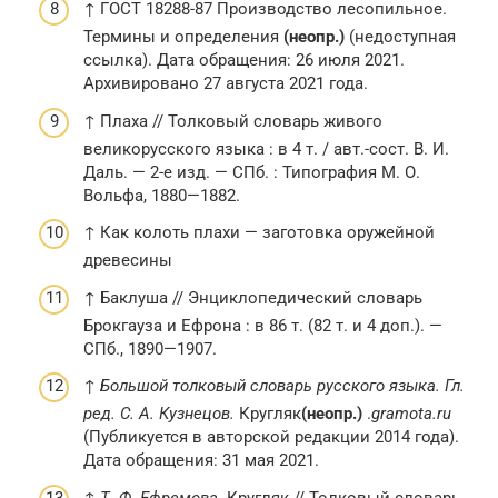
↑ ГОСТ 18288-87 Производство лесопильное.
Термины и определения
(неопр.)
(недоступная
ссылка). Дата обращения: 26 июля 2021.
Архивировано 27 августа 2021 года.
↑ Плаха // Толковый словарь живого
великорусского языка : в 4 т. / авт.-сост. В. И.
Даль. — 2-е изд. — СПб. : Типография М. О.
Вольфа, 1880—1882.
↑ Как колоть плахи — заготовка оружейной
древесины
↑ Баклуша // Энциклопедический словарь
Брокгауза и Ефрона : в 86 т. (82 т. и 4 доп.). —
СПб., 1890—1907.
↑
Большой толковый словарь русского языка. Гл.
ред. С. А. Кузнецов.
Кругляк
(неопр.)
.
gramota.ru
(Публикуется в авторской редакции 2014 года).
Дата обращения: 31 мая 2021.
↑
Т. Ф. Ефремова.
Кругляк // Толковый словарь