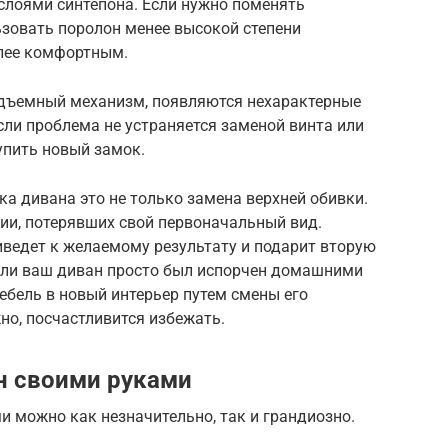
лоями синтепона. Если нужно поменять
ьзовать поролон менее высокой степени
олее комфортным.
одъемный механизм, появляются нехарактерные
ли проблема не устраняется заменой винта или
упить новый замок.
ка дивана это не только замена верхней обивки.
ии, потерявших свой первоначальный вид.
иведет к желаемому результату и подарит вторую
если ваш диван просто был испорчен домашними
ебель в новый интерьер путем смены его
жно, посчастливится избежать.
н своими руками
 можно как незначительно, так и грандиозно.