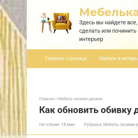
Перейти
Мебельк
к
контенту
Здесь вы найдете все,
сделать или починить
интерьер
Главная страница
Мебель в интерь
Главная
»
Мебель своими руками
Как обновить обивку 
На чтение:
18 мин
Рубрика:
Мебель своими 