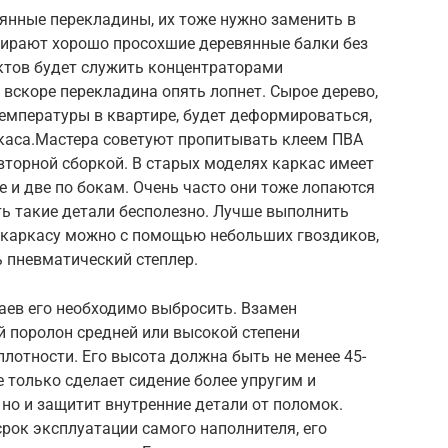
янные перекладины, их тоже нужно заменить в
бирают хорошо просохшие деревянные балки без
ектов будет служить концентраторами
 вскоре перекладина опять лопнет. Сырое дерево,
емпературы в квартире, будет деформироваться,
ркаса.Мастера советуют пропитывать клеем ПВА
вторной сборкой. В старых моделях каркас имеет
е и две по бокам. Очень часто они тоже лопаются
ть такие детали бесполезно. Лучше выполнить
 каркасу можно с помощью небольших гвоздиков,
 пневматический степлер.
чаев его необходимо выбросить. Взамен
 поролон средней или высокой степени
лотности. Его высота должна быть не менее 45-
не только сделает сидение более упругим и
но и защитит внутренние детали от поломок.
рок эксплуатации самого наполнителя, его