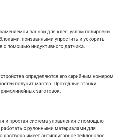
 заменяемой ванной для клея, узлом полировки
 блоками, призванными упростить и ускорить
ся с помощью индуктивного датчика.
 устройства определяются его серийным номером.
остей получит мастер. Проходные станки
прямолинейных заготовок.
ая и простая система управления с помощью
т работать с рулонными материалами для
го раствора имеет антипригарное тефлоновое