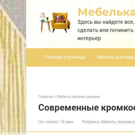
Перейти
Мебельк
к
контенту
Здесь вы найдете все,
сделать или починить
интерьер
Главная страница
Мебель в интерь
Главная
»
Мебель своими руками
Современные кромко
На чтение:
18 мин
Рубрика:
Мебель своими 