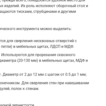
 прежде всего, понадобится удобное место для
ых изделий. Их роль исполняют сборочный стол и
снащаются тисками, струбцинами и другими
рического инструмента можно выделить:
ся для сверления несквозных отверстий с
 петли) в мебельных щитах, ЛДСП и МДФ.
 Используются для прорезания сквозного
диаметра (20-130 мм) в мебельных щитах, МДФ и
. Диаметр от 2 до 12 мм с шагом от 0.5 до 1 мм;
онечником. Для сверления стен при навешивании
улей, полок к стенам.
азной зернистости.