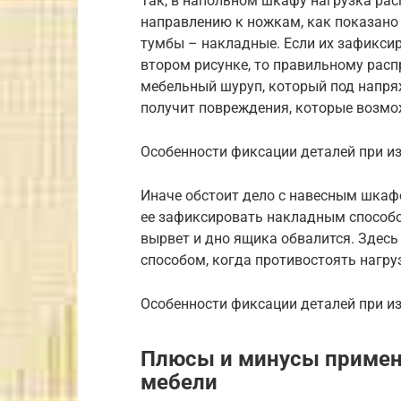
Так, в напольном шкафу нагрузка рас
направлению к ножкам, как показано
тумбы – накладные. Если их зафикси
втором рисунке, то правильному рас
мебельный шуруп, который под напря
получит повреждения, которые возмо
Особенности фиксации деталей при и
Иначе обстоит дело с навесным шкаф
ее зафиксировать накладным способо
вырвет и дно ящика обвалится. Здес
способом, когда противостоять нагр
Особенности фиксации деталей при и
Плюсы и минусы примен
мебели