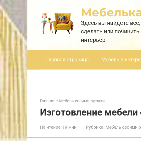
Перейти
Мебельк
к
контенту
Здесь вы найдете все,
сделать или починить
интерьер
Главная страница
Мебель в интерь
Главная
»
Мебель своими руками
Изготовление мебели
На чтение:
19 мин
Рубрика:
Мебель своими 