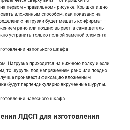
пределяется сверху вниз – от крышки по
 на первом «правильном» рисунке. Крышка и дно
ровать вложенным способом, как показано на
пределению нагрузки будет мешать конфирмат –
жением рано или поздно вырвет, а сама деталь
жно устранить только полной заменой элемента.
зготовлении напольного шкафа
ом. Нагрузка приходится на нижнюю полку и если
м, то шурупы под напряжением рано или поздно
ь лучше произвести фиксацию вложенным
узке будут перпендикулярно вкрученные шурупы.
зготовлении навесного шкафа
ения ЛДСП для изготовления