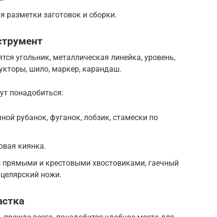
я разметки заготовок и сборки.
струмент
тся угольник, металлическая линейка, уровень,
укторы, шило, маркер, карандаш.
гут понадобиться:
чной рубанок, фуганок, лобзик, стамески по
овая киянка.
с прямыми и крестовыми хвостовиками, гаечный
нцелярский ножи.
астка