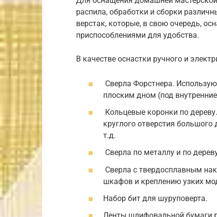
Для оснащения домашней мастерской,
распила, обработки и сборки различн
верстак, которые, в свою очередь, о
приспособлениями для удобства.
В качестве оснастки ручного и элект
Сверла Форстнера. Используют
плоским дном (под внутренние
Кольцевые коронки по дереву.
круглого отверстия большого 
т.д.
Сверла по металлу и по дереву
Сверла с твердосплавным нак
шкафов и креплению узких мод
Набор бит для шуруповерта.
Ленты шлифовальной бумаги р