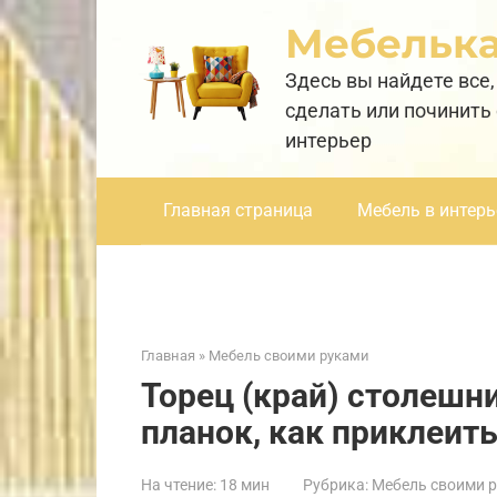
Перейти
Мебельк
к
контенту
Здесь вы найдете все,
сделать или починить
интерьер
Главная страница
Мебель в интерь
Главная
»
Мебель своими руками
Торец (край) столешн
планок, как приклеит
На чтение:
18 мин
Рубрика:
Мебель своими 