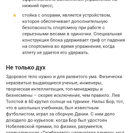
нижний пресс;
стойка с опорами, является устройством,
которое обеспечивает дополнительную
безопасность спортсмену при работе с
серьезными весами в одиночки. Специальная
конструкция блока удерживает гриф от падения
на спортсмена во время упражнения, когда
атлету не удается его удержать.
Не только дух
Здоровое тело нужно и для развитого ума. Физически
неразвитые выдающиеся ученые, инженеры,
творческая интеллигенция, топ-менеджеры и
бизнесмены – скорее исключение, чем правило. Лев
Толстой в 60 крутил солнце на турнике. Нильс Бор, тот,
что в школьных учебниках, был известным
футболистом, играл за сборную Дании. С ним дело
доходило до курьезов: когда Бор был удостоен
Нобелевской премии, по физике, разумеется,
копенгагенская «Тагебладетт» напечатала заметку, мол,