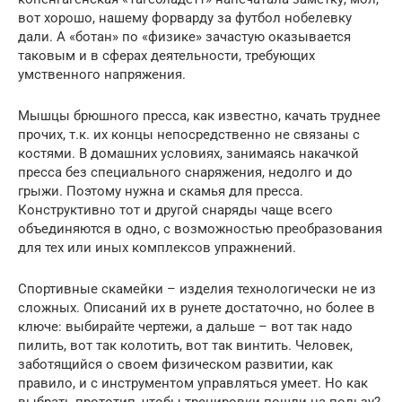
вот хорошо, нашему форварду за футбол нобелевку
дали. А «ботан» по «физике» зачастую оказывается
таковым и в сферах деятельности, требующих
умственного напряжения.
Мышцы брюшного пресса, как известно, качать труднее
прочих, т.к. их концы непосредственно не связаны с
костями. В домашних условиях, занимаясь накачкой
пресса без специального снаряжения, недолго и до
грыжи. Поэтому нужна и скамья для пресса.
Конструктивно тот и другой снаряды чаще всего
объединяются в одно, с возможностью преобразования
для тех или иных комплексов упражнений.
Спортивные скамейки – изделия технологически не из
сложных. Описаний их в рунете достаточно, но более в
ключе: выбирайте чертежи, а дальше – вот так надо
пилить, вот так колотить, вот так винтить. Человек,
заботящийся о своем физическом развитии, как
правило, и с инструментом управляться умеет. Но как
выбрать прототип, чтобы тренировки пошли на пользу?