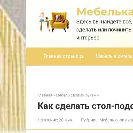
Перейти
Мебельк
к
контенту
Здесь вы найдете все,
сделать или починить
интерьер
Главная страница
Мебель в интерь
Главная
»
Мебель своими руками
Как сделать стол-под
На чтение:
20 мин
Рубрика:
Мебель своими 