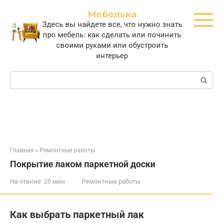
Перейти
Мебелька
к
Здесь вы найдете все, что нужно знать
контенту
про мебель: как сделать или починить
своими руками или обустроить
интерьер
Поиск:
Главная
»
Ремонтные работы
Покрытие лаком паркетной доски
На чтение:
25 мин
Ремонтные работы
Как выбрать паркетный лак