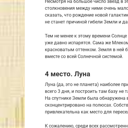
Несмотря на большое число звезд в эт
столкновения между ними очень мало
сказать, что рождение новой галакт
не станет причиной гибели Земли и д
Тем не менее к этому времени Солнце
уже давно испарятся. Сама же Млеком
красноватым оттенком. Земля в ней б
вместе со всей Солнечной системой.
4 место. Луна
Луна (да, это не планета) наиболее пр
всего 3 дня, и построить там базу не 
На спутнике Земли была обнаружена 
сконцентрировано на полюсах. Собстве
привлекательна как место для пересе
К сожалению, среди всех рассмотрен