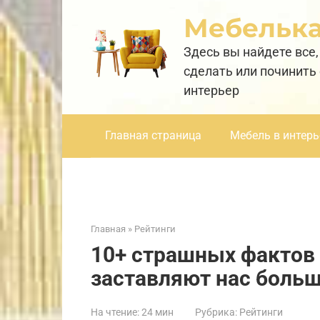
Перейти
Мебельк
к
контенту
Здесь вы найдете все,
сделать или починить
интерьер
Главная страница
Мебель в интерь
Главная
»
Рейтинги
10+ страшных фактов 
заставляют нас больш
На чтение:
24 мин
Рубрика:
Рейтинги