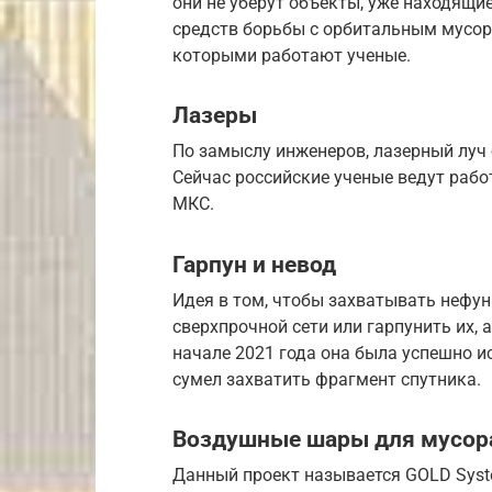
они не уберут объекты, уже находящи
средств борьбы с орбитальным мусор
которыми работают ученые.
Лазеры
По замыслу инженеров, лазерный луч
Сейчас российские ученые ведут раб
МКС.
Гарпун и невод
Идея в том, чтобы захватывать неф
сверхпрочной сети или гарпунить их, 
начале 2021 года она была успешно 
сумел захватить фрагмент спутника.
Воздушные шары для мусор
Данный проект называется GOLD Sys