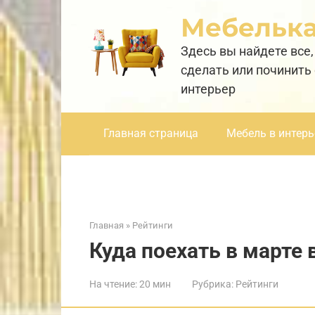
Перейти
Мебельк
к
контенту
Здесь вы найдете все,
сделать или починить
интерьер
Главная страница
Мебель в интерь
Главная
»
Рейтинги
Куда поехать в марте 
На чтение:
20 мин
Рубрика:
Рейтинги