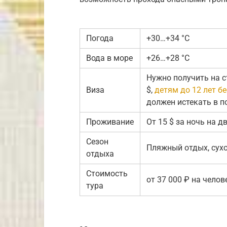
Погода
+30…+34 °C
Вода в море
+26…+28 °C
Нужно получить на с
Виза
$,
детям до 12 лет б
должен истекать в п
Проживание
От 15 $ за ночь на д
Сезон
Пляжный отдых, сухо
отдыха
Стоимость
от 37 000 ₽ на челов
тура