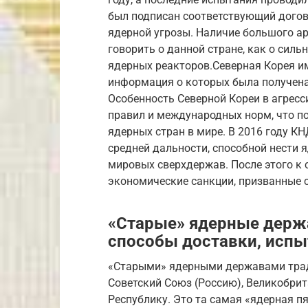
был подписан соответствующий дого
ядерной угрозы. Наличие большого а
говорить о данной стране, как о сил
ядерных реакторов.Северная Корея и
информация о которых была получена
Особенность Северной Кореи в агресс
правил и международных норм, что по
ядерных стран в мире. В 2016 году К
средней дальности, способной нести 
мировых сверхдержав. После этого к 
экономические санкции, призванные 
«Старые» ядерные держа
способы доставки, испы
«Старыми» ядерными державами тра
Советский Союз (Россию), Великобри
Республику. Это та самая «ядерная пя