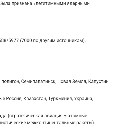
 была признана «легитимными ядерными
588/5977 (7000 по другим источникам).
 полигон, Семипалатинск, Новая Земля, Капустин
е Россия, Казахстан, Туркмения, Украина,
ада (стратегическая авиация + атомные
листические межконтинентальные ракеты).