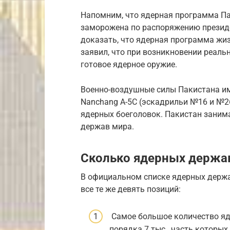
Напомним, что ядерная программа Пак
заморожена по распоряжению презид
доказать, что ядерная программа жи
заявил, что при возникновении реаль
готовое ядерное оружие.
Военно-воздушные силы Пакистана им
Nanchang A-5C (эскадрильи №16 и №26
ядерных боеголовок. Пакистан заним
держав мира.
Сколько ядерных держав 
В официальном списке ядерных держав
все те же девять позиций:
Самое большое количество яд
порядка 7 тыс., часть которы