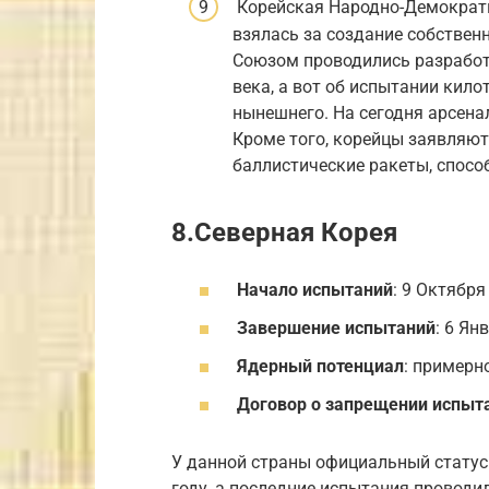
Корейская Народно-Демократи
взялась за создание собствен
Союзом проводились разработ
века, а вот об испытании кил
нынешнего. На сегодня арсенал
Кроме того, корейцы заявляю
баллистические ракеты, спосо
8.Северная Корея
Начало испытаний
: 9 Октября
Завершение испытаний
: 6 Ян
Ядерный потенциал
: примерн
Договор о запрещении испыт
У данной страны официальный статус
году, а последние испытания проводил