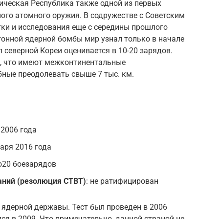
ческая Республика также одной из первых
ного атомного оружия. В содружестве с Советским
ки и исследования еще с середины прошлого
отонной ядерной бомбы мир узнал только в начале
 северной Кореи оценивается в 10-20 зарядов.
т, что имеют межконтинентальные
бные преодолевать свыше 7 тыс. км.
 2006 года
варя 2016 года
о20 боезарядов
аний (резолюция CTBT)
: не ратифицирован
 ядерной державы. Тест был проведен в 2006
ся в 2009. Что примечательно, данной страной не