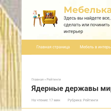
Перейти
Мебельк
к
контенту
Здесь вы найдете все,
сделать или починить
интерьер
Главная страница
Мебель в интерь
Главная
»
Рейтинги
Ядерные державы ми
На чтение:
17 мин
Рубрика:
Рейтинги