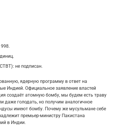
1998.
единиц.
CTBT): не подписан.
рванную, ядерную программу в ответ на
ые Индией. Официальное заявление властей
ия создаёт атомную бомбу, мы будем есть траву
ли даже голодать, но получим аналогичное
 индусы имеют бомбу. Почему же мусульмане себе
инадлежит премьер-министру Пакистана
ий в Индии.