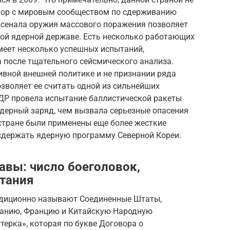
вор с мировым сообществом по сдерживанию
рсенала оружия массового поражения позволяет
ьной ядерной державе. Есть несколько работающих
меет несколько успешных испытаний,
 после тщательного сейсмического анализа.
ивной внешней политике и не признании ряда
зволяет ее считать одной из сильнейших
НДР провела испытание баллистической ракеты
ядерный заряд, чем вызвала серьезные опасения
стране были применены еще более жесткие
сдержать ядерную программу Северной Кореи.
вы: число боеголовок,
тания
диционно называют Соединенные Штаты,
танию, Францию и Китайскую Народную
терка», которая по букве Договора о