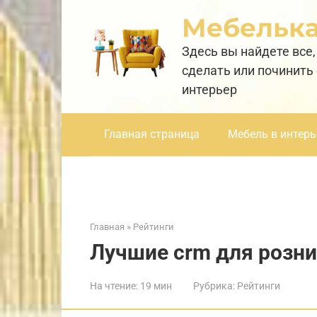
Перейти
Мебельк
к
контенту
Здесь вы найдете все,
сделать или починить
интерьер
Главная страница
Мебель в интерь
Главная
»
Рейтинги
Лучшие crm для розни
На чтение:
19 мин
Рубрика:
Рейтинги