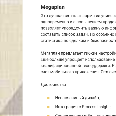
Megaplan
Это лучшая crm-платформа из универс
одновременно и с повышением продаж
позволяет упорядочить важную инфор
составить список задач. Но особенно
статистика по сделкам и безопасност
Мегаплан предлагает гибкие настройк
Еще больше упрощает использование 
квалифицированной техподдержки. Ра
счет мобильного приложения. Сrm-сис
Достоинства
Ненавязчивый дизайн;
Интеграция с Process Insight;
Современное мобильное прило