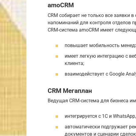
amoCRM
CRM собирает не только все заявки в
напоминаний для контроля отделов 
CRM-система amoCRM имеет следующ
повышает мобильность менедж
имеет легкую интеграцию с ве
клиента;
взаимодействует c Google Analy
CRM Мегаплан
Ведущая CRM-система для бизнеса име
интегрируется с 1С и WhatsAp
автоматически подгружает ре
документов и сценарии сделок