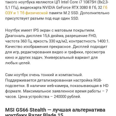
такого ноутбука являются ЦП Intel Core i7 10875H (8х2,3-
5,1 ГГц), видеокарта NVIDIA GeForce RTX 3080 8 Гб, 32
Гб
ОЗУ и 1 Тб физической
памяти M.2 SSD. Дополнительно
присутствует разъем под еще один SSD.
Ноутбук имеет IPS экран с матовым покрытием.
Диагональ дисплея 15,6 дюйма, разрешение FHD,
частота 360 Гц, яркость 330 кд/м2, контрастность 1400:1.
Качество изображения прекрасное. Дисплей подходит
для игр, редактирования видео и графики, просмотра
кино и других задач. Универсальный вариант для
любых целей.
Сам ноутбук очень тонкий и компактный.
Поддерживается детализированная настройка RGB-
подсветки. В наличии web-камера, показывающая в HD
формате. Максимальное заявленное время работы – 7
часов. Цена устройства – 240000 рублей.
MSI GS66 Stealth — лучшая альтернатива
ноутбуку Razer Blade 15