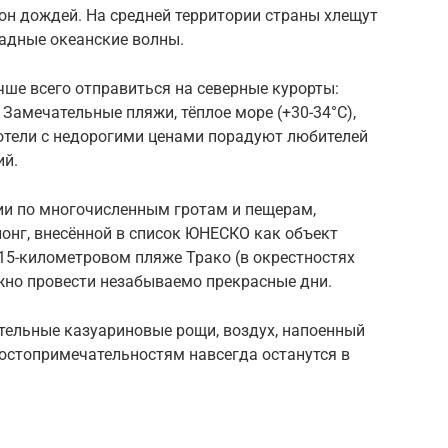
зон дождей. На средней территории страны хлещут
адные океанские волны.
учше всего отправиться на северные курорты:
 Замечательные пляжи, тёплое море (+30-34°С),
отели с недорогими ценами порадуют любителей
ий.
и по многочисленным гротам и пещерам,
онг, внесённой в список ЮНЕСКО как объект
15-километровом пляже Трако (в окрестностях
жно провести незабываемо прекрасные дни.
тельные казуариновые рощи, воздух, напоенный
достопримечательностям навсегда останутся в