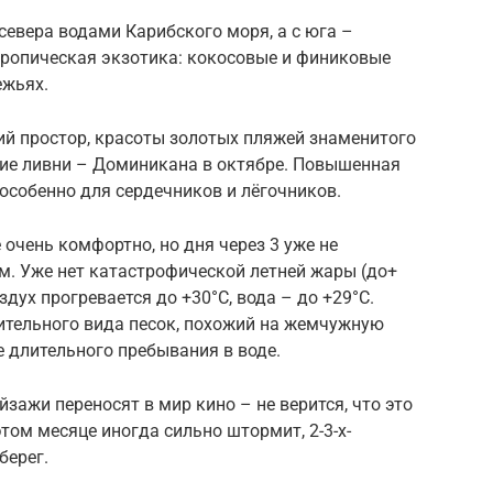
евера водами Карибского моря, а с юга –
ропическая экзотика: кокосовые и финиковые
ежьях.
ий простор, красоты золотых пляжей знаменитого
кие ливни – Доминикана в октябре. Повышенная
особенно для сердечников и лёгочников.
очень комфортно, но дня через 3 уже не
. Уже нет катастрофической летней жары (до+
здух прогревается до +30°С, вода – до +29°С.
ительного вида песок, похожий на жемчужную
е длительного пребывания в воде.
ажи переносят в мир кино – не верится, что это
этом месяце иногда сильно штормит, 2-3-х-
берег.