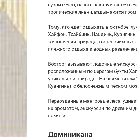
сухой сезон, на юге заканчивается се
тропические ливни, вздымаются гром
Тому, кто едет отдыхать в октябре, л
Хайфон, Тхайбинь, Набдинь, Куангинь.
живописная природа, гостеприимные 
пляжного отдыха и водных развлечен
Восторг вызывают лодочные экскурси
расположенным по берегам бухты Хал
уникальной природы. На знаменитом 
Куангинь), с белоснежным песком мо
Первозданные мангровые леса, удиви
их ароматом, экскурсии по древним 
памяти.
Доминикана