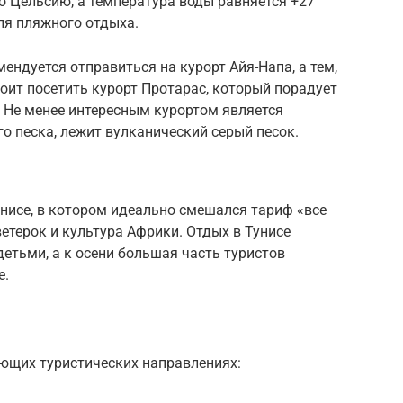
о Цельсию, а температура воды равняется +27
ля пляжного отдыха.
ендуется отправиться на курорт Айя-Напа, а тем,
тоит посетить курорт Протарас, который порадует
Не менее интересным курортом является
о песка, лежит вулканический серый песок.
нисе, в котором идеально смешался тариф «все
етерок и культура Африки. Отдых в Тунисе
етьми, а к осени большая часть туристов
е.
ующих туристических направлениях: