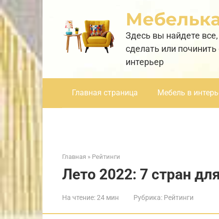
Перейти
Мебельк
к
контенту
Здесь вы найдете все,
сделать или починить
интерьер
Главная страница
Мебель в интерь
Главная
»
Рейтинги
Лето 2022: 7 стран дл
На чтение:
24 мин
Рубрика:
Рейтинги