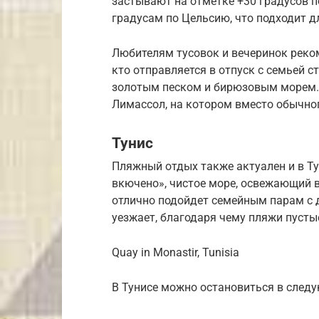
застывают на отметке +30 градусов п
градусам по Цельсию, что подходит д
Любителям тусовок и вечеринок реком
кто отправляется в отпуск с семьей с
золотым песком и бирюзовым морем. 
Лимассол, на котором вместо обычног
Тунис
Пляжный отдых также актуален и в Ту
вкючено», чистое море, освежающий в
отлично подойдет семейным парам с д
уезжает, благодаря чему пляжи пусты
Quay in Monastir, Tunisia
В Тунисе можно остановиться в след