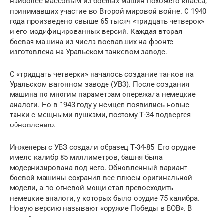
наиболее массовым из боевых машин похожего класса,
принимавших участие во Второй мировой войне. С 1940
года произведено свыше 65 тысяч «тридцать четверок»
и его модифицированных версий. Каждая вторая
боевая машина из числа воевавших на фронте
изготовлена на Уральском танковом заводе.
С «тридцать четверки» началось создание танков на
Уральском вагонном заводе (УВЗ). После создания
машина по многим параметрам опережала немецкие
аналоги. Но в 1943 году у немцев появились новые
танки с мощными пушками, поэтому Т-34 подвергся
обновлению.
Инженеры с УВЗ создали образец Т-34-85. Его орудие
имело калибр 85 миллиметров, башня была
модернизирована под него. Обновленный вариант
боевой машины сохранил все плюсы оригинальной
модели, а по огневой мощи стал превосходить
немецкие аналоги, у которых было орудие 75 калибра.
Новую версию называют «оружие Победы в ВОВ». В