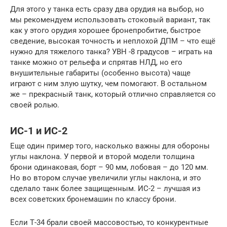
Для этого у танка есть сразу два орудия на выбор, но
мы рекомендуем использовать стоковый вариант, так
как у этого орудия хорошее бронепробитие, быстрое
сведение, высокая точность и неплохой ДПМ – что ещё
нужно для тяжелого танка? УВН -8 градусов – играть на
танке можно от рельефа и спрятав НЛД, но его
внушительные габариты (особенно высота) чаще
играют с ним злую шутку, чем помогают. В остальном
же – прекрасный танк, который отлично справляется со
своей ролью.
ИС-1 и ИС-2
Еще один пример того, насколько важны для обороны
углы наклона. У первой и второй модели толщина
брони одинаковая, борт – 90 мм, лобовая – до 120 мм.
Но во втором случае увеличили углы наклона, и это
сделало танк более защищенным. ИС-2 – лучшая из
всех советских бронемашин по классу брони.
Если Т-34 брали своей массовостью, то конкурентные