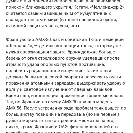
думая о выполнении боевой задачи, а не занимались
поиском ближайшего укрытия. Кстати, «Челленджер 2»
считается самым защищённым от кумулятивных
снарядов танком в мире (в плане пассивной брони,
активной защиты у него, увы, нет).
Французский АМХ-30, как и советский Т-55, и немецкий
«Леопард-1», — детище концепции танка, которому не
нужна сверхмощная защита, броня должна больше
беречь от огня стрелкового оружия уцелевших после
атомного удара опорных пунктов противника,
ослаблять радиационное излучение. Такие танки
должны были на высокой скорости пересекать очаги
поражения атомными зарядами, выдерживать ударную
волну и световое излучение от ядерных взрывов.
Время шло, и концепция применения танков менялась.
Так, во Франции на смену АМХ-30 пришла модель
АМХ-56. После устранения ряда проблем танк вышел по
большинству позиций на передовые (но не первые!)
рубежи мирового танкостроения. Несмотря на это,
никто, кроме Франции и ОАЭ, финансировавшей его