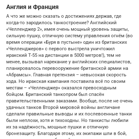
Англия и Франция
А что же можно сказать о достижениях держав, где
когда-то зародилось танкостроение? Английский
«Челленджер 2», имея очень мощный уровень защиты,
сильную пушку, отличную систему управления огнём (во
время операции «Буря в пустыне» один из британских
«Челленджеров» с первого выстрела уничтожил
иракский Т-55 на дистанции в 5000 метров!), тем не
менее, вызывал нарекание у английских специалистов,
планировалось перевооружение британской армии на
«Абрамсы». Главная претензия – невысокая скорость
хода. Но иракская кампания поставила всё по своим
местам – «Челленджер» оказался превосходным
бойцом. Британский танкопром был спасён
правительственными заказами. Вообще, после не очень
удачных танков Второй мировой войны англичане
сделали правильные выводы и их послевоенные танки
были неплохи, хотя и тихоходны. Но танкисты любили
их за надёжность, мощные пушки и отличную
бронезащиту. Благодаря этому, их экипажи шли в бой,