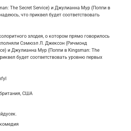
n: The Secret Service) и Джулианна Мур (Поппи в
о надеюсь, что приквел будет соответствовать
колоритного злодея, о котором прямо говорилось
 исполняли Сэмюэл Л. Джексон (Ричмонд
vice) и Джулианна Мур (Поппи в Kingsman: The
о приквел будет соответствовать уровню первых
fyI
обритания, США
айдусек.
 комедия