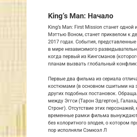
King’s Man: Начало
King’s Man: First Mission станет одно
Мэттью Воном, станет приквелом к ​​
2017 годах. События, представленные
в мире независимого разведывательног
когда первый из Кингсманов (которог
планам вызвать глобальный конфлик
Первые два фильма из сериала отли
костюмами (в основном сшитыми на за
других подобных постановок. Обраща
между Эггси (Тарон Эдгертон), Галах
Стронг). Отсутствие этих персонажей,
временные рамки фильма вынуждают 
без колоритного злодея, о котором пр
пор исполняли Сэмюэл Л