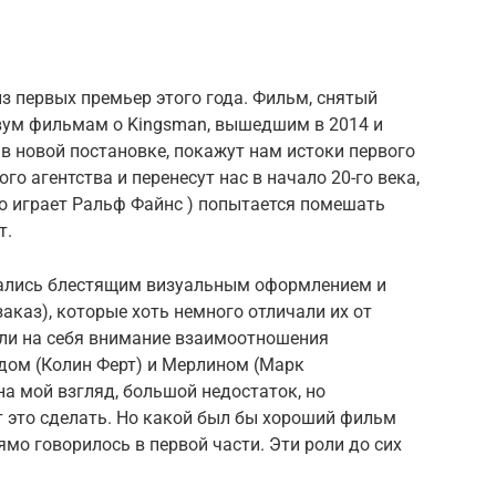
й из первых премьер этого года. Фильм, снятый
двум фильмам о Kingsman, вышедшим в 2014 и
 в новой постановке, покажут нам истоки первого
о агентства и перенесут нас в начало 20-го века,
о играет Ральф Файнс ) попытается помешать
т.
чались блестящим визуальным оформлением и
каз), которые хоть немного отличали их от
ли на себя внимание взаимоотношения
адом (Колин Ферт) и Мерлином (Марк
 на мой взгляд, большой недостаток, но
это сделать. Но какой был бы хороший фильм
ямо говорилось в первой части. Эти роли до сих