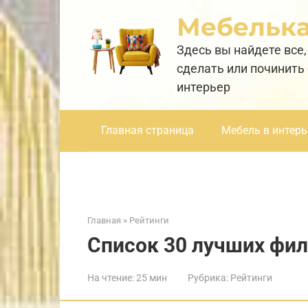
Перейти
Мебельк
к
контенту
Здесь вы найдете все,
сделать или починить
интерьер
Главная страница
Мебель в интерь
Главная
»
Рейтинги
Список 30 лучших фил
На чтение:
25 мин
Рубрика:
Рейтинги