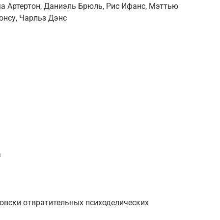
а Артертон, Даниэль Брюль, Рис Ифанс, Мэттью
онсу, Чарльз Дэнс
.
а
товски отвратительных психоделических