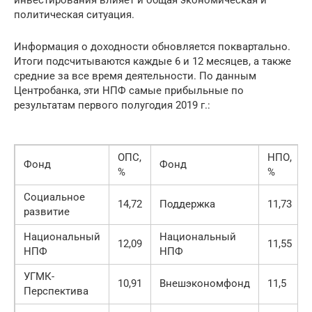
политическая ситуация.
Информация о доходности обновляется поквартально.
Итоги подсчитываются каждые 6 и 12 месяцев, а также
средние за все время деятельности. По данным
Центробанка, эти НПФ самые прибыльные по
результатам первого полугодия 2019 г.:
ОПС,
НПО,
Фонд
Фонд
%
%
Социальное
14,72
Поддержка
11,73
развитие
Национальный
Национальный
12,09
11,55
НПФ
НПФ
УГМК-
10,91
Внешэкономфонд
11,5
Перспектива