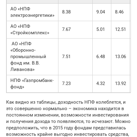
АО «НПФ
8.38
9.04
8.46
8
электроэнергетики»
АО «НПФ
7.67
5.01
12.51
6
«Стройкомплекс»
АО «НПФ
«Оборонно-
промышленный
7.51
6.48
13.06
1
фонд им. В.В.
Ливанова»
НПФ «Газпромбанк-
7.23
4.32
13.92
1
фонд»
Как видно из таблицы, доходность НПФ колеблется, и
это совершенно нормально – экономика находится в
постоянном изменении, возможности инвестирования
и получения дохода то появляются, то исчезают. Можно
предположить, что в 2015 году фондам представилась
возможность крайне выгодно инвестировать средства,