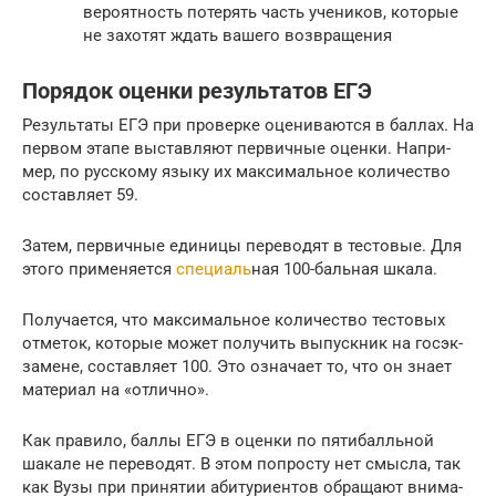
вероятность потерять часть учеников, которые
не захотят ждать вашего возвращения
Поря­док оцен­ки резуль­та­тов ЕГЭ
Резуль­та­ты ЕГЭ при про­вер­ке оце­ни­ва­ют­ся в бал­лах. На
пер­вом эта­пе выстав­ля­ют пер­вич­ные оцен­ки. Напри­
мер, по рус­ско­му язы­ку их мак­си­маль­ное коли­че­ство
состав­ля­ет 59.
Затем, пер­вич­ные еди­ни­цы пере­во­дят в тесто­вые. Для
это­го при­ме­ня­ет­ся
спе­ци­аль
­ная 100-баль­ная шкала.
Полу­ча­ет­ся, что мак­си­маль­ное коли­че­ство тесто­вых
отме­ток, кото­рые может полу­чить выпуск­ник на гос­эк­
за­мене, состав­ля­ет 100. Это озна­ча­ет то, что он зна­ет
мате­ри­ал на «отлич­но».
Как пра­ви­ло, бал­лы ЕГЭ в оцен­ки по пяти­балль­ной
шака­ле не пере­во­дят. В этом попро­сту нет смыс­ла, так
как Вузы при при­ня­тии аби­ту­ри­ен­тов обра­ща­ют вни­ма­