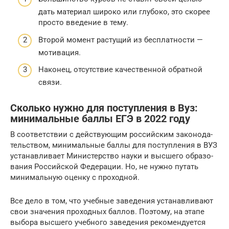
дать материал широко или глубоко, это скорее
просто введение в тему.
Второй момент растущий из бесплатности —
мотивация.
Наконец, отсутствие качественной обратной
связи.
Сколь­ко нуж­но для поступ­ле­ния в Вуз:
мини­маль­ные бал­лы ЕГЭ в 2022 году
В соот­вет­ствии с дей­ству­ю­щим рос­сий­ским зако­но­да­
тель­ством, мини­маль­ные бал­лы для поступ­ле­ния в ВУЗ
уста­нав­ли­ва­ет Мини­стер­ство нау­ки и выс­ше­го обра­зо­
ва­ния Рос­сий­ской Феде­ра­ции. Но, не нуж­но путать
мини­маль­ную оцен­ку с проходной.
Все дело в том, что учеб­ные заве­де­ния уста­нав­ли­ва­ют
свои зна­че­ния про­ход­ных бал­лов. Поэто­му, на эта­пе
выбо­ра выс­ше­го учеб­но­го заве­де­ния реко­мен­ду­ет­ся