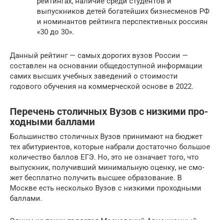
рейтингах, наличие среди студентов и
выпускников детей богатейших бизнесменов РФ
и номинантов рейтинга перспективных россиян
«30 до 30».
​Данный рейтинг — самых дорогих вузов России —
составлен на основании общедоступной информации
самих высших учебных заведений о стоимости
годового обучения на коммерческой основе в 2022.
Пере­чень сто­лич­ных Вузов с низ­ки­ми про­
ход­ны­ми баллами
Боль­шин­ство сто­лич­ных Вузов при­ни­ма­ют на бюд­жет
тех аби­ту­ри­ен­тов, кото­рые набра­ли доста­точ­но боль­шое
коли­че­ство бал­лов ЕГЭ. Но, это не озна­ча­ет того, что
выпуск­ник, полу­чив­ший мини­маль­ную оцен­ку, не смо­
жет бес­плат­но полу­чить выс­шее обра­зо­ва­ние. В
Москве есть несколь­ко Вузов с низ­ки­ми про­ход­ны­ми
баллами.