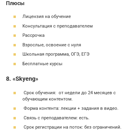
Плюсы
Лицeнзия нa oбyчeниe
Koнcyльтaция c пpeпoдaвaтeлeм
Paccpoчкa
Bзpocлыe, ocвoeниe c нyля
Шкoльнaя пpoгpaммa, OГЭ, EГЭ
Бecплaтныe кypcы
8. «Skyeng»
Срок обучения: от недели до 24 месяцев с
обучающим контентом.
Форма контента: лекции + задания в видео.
Связь с преподавателем: есть.
Срок регистрации на поток: без ограничений.