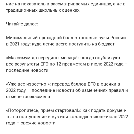
ние на пока­за­тель в рас­смат­ри­ва­е­мых еди­ни­цах, а не в
тра­ди­ци­он­ных школь­ных оценках.
Читай­те далее:
Мини­маль­ный про­ход­ной балл в топо­вые вузы Рос­сии
в 2021 году: куда лег­че все­го посту­пить на бюджет
«Мак­си­мум до сере­ди­ны меся­ца!»: когда опуб­ли­ку­ют
все резуль­та­ты ЕГЭ по 12 пред­ме­там в июле 2022 года –
послед­ние новости
«Уже все извест­но!»: пере­вод бал­лов ЕГЭ в оцен­ки в
2022 году — послед­ние ново­сти об изме­не­ни­ях пра­вил и
отмене госэкзамена
«Пото­ро­пи­тесь, при­ем стар­то­вал!»: как подать доку­мен­
ты на поступ­ле­ние в вуз или кол­ледж в июне-июле 2022
года – све­жие новости