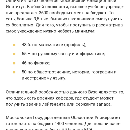
Одним из таких явля­ет­ся Мос­ков­ский Авиа­ци­он­ный
Инсти­тут. В общей слож­но­сти, выс­шее учеб­ное учре­жде­
ние пред­ла­га­ет 3600 сво­бод­ных мест на бюд­жет. То
есть, боль­ше 3,5 тыс. быв­ших школь­ни­ков смо­гут учить­
ся бес­плат­но. Для того, что­бы посту­пить в рас­смат­ри­ва­
е­мое учре­жде­ние нуж­но набрать минимум:
48 б. по мате­ма­ти­ке (про­филь);
55 – по рус­ско­му язы­ку и информатике;
46 по физике;
50 по обще­ст­во­зна­нию, исто­рии, гео­гра­фии и
ино­стран­но­му языку.
Отли­чи­тель­ной осо­бен­но­стью дан­но­го Вуза явля­ет­ся то,
что здесь есть воен­ная кафед­ра, где сту­дент может
полу­чить зва­ние лей­те­нан­та или сер­жан­та запаса.
Мос­ков­ский Госу­дар­ствен­ный Област­ной Уни­вер­си­тет
готов взять на бюд­жет 1400 чело­век. Для пода­чи заяв­
ле­ния доста­точ­но набрать 59 бал­лов ЕГЭ.