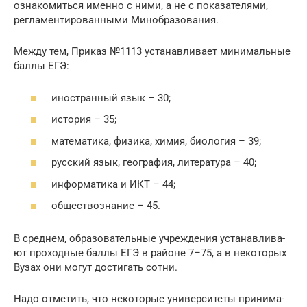
озна­ко­мить­ся имен­но с ними, а не с пока­за­те­ля­ми,
регла­мен­ти­ро­ван­ны­ми Минобразования.
Меж­ду тем, При­каз №1113 уста­нав­ли­ва­ет мини­маль­ные
бал­лы ЕГЭ:
ино­стран­ный язык – 30;
исто­рия – 35;
мате­ма­ти­ка, физи­ка, химия, био­ло­гия – 39;
рус­ский язык, гео­гра­фия, лите­ра­ту­ра – 40;
инфор­ма­ти­ка и ИКТ – 44;
обще­ст­во­зна­ние – 45.
В сред­нем, обра­зо­ва­тель­ные учре­жде­ния уста­нав­ли­ва­
ют про­ход­ные бал­лы ЕГЭ в рай­оне 7–75, а в неко­то­рых
Вузах они могут дости­гать сотни.
Надо отме­тить, что неко­то­рые уни­вер­си­те­ты при­ни­ма­