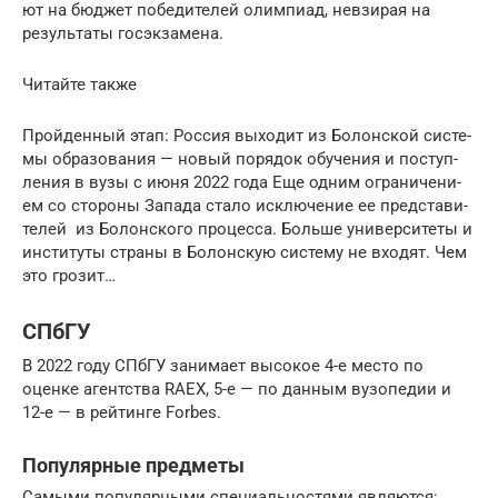
ют на бюд­жет побе­ди­те­лей олим­пи­ад, невзи­рая на
резуль­та­ты госэкзамена.
Читай­те также
Прой­ден­ный этап: Рос­сия выхо­дит из Болон­ской систе­
мы обра­зо­ва­ния — новый поря­док обу­че­ния и поступ­
ле­ния в вузы с июня 2022 года Еще одним огра­ни­че­ни­
ем со сто­ро­ны Запа­да ста­ло исклю­че­ние ее пред­ста­ви­
те­лей из Болон­ско­го про­цес­са. Боль­ше уни­вер­си­те­ты и
инсти­ту­ты стра­ны в Болон­скую систе­му не вхо­дят. Чем
это грозит…
СПбГУ
В 2022 году СПбГУ занимает высокое 4-е место по
оценке агентства RAEX, 5-е — по данным вузопедии и
12-е — в рейтинге Forbes.
Популярные предметы
Самыми популярными специальностями являются: