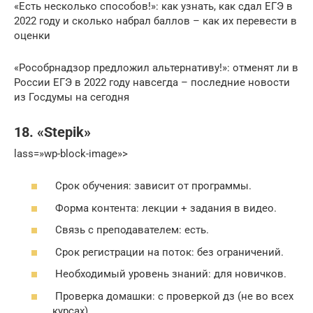
«Есть несколь­ко спо­со­бов!»: как узнать, как сдал ЕГЭ в
2022 году и сколь­ко набрал бал­лов – как их пере­ве­сти в
оценки
«Росо­бр­над­зор пред­ло­жил аль­тер­на­ти­ву!»: отме­нят ли в
Рос­сии ЕГЭ в 2022 году навсе­гда – послед­ние ново­сти
из Гос­ду­мы на сегодня
18. «Stepik»
lass=»wp-block-image»>
Срок обучения: зависит от программы.
Форма контента: лекции + задания в видео.
Связь с преподавателем: есть.
Срок регистрации на поток: без ограничений.
Необходимый уровень знаний: для новичков.
Проверка домашки: с проверкой дз (не во всех
курсах).