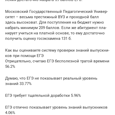
Мос­ков­ский Госу­дар­ствен­ный Педа­го­ги­че­ский Уни­вер­
си­тет – весь­ма пре­стиж­ный ВУЗ и про­ход­ной балл
здесь высо­ко­ват. Для поступ­ле­ния на бюд­жет нуж­но
набрать мини­мум 209 бал­лов. Если же аби­ту­ри­ент пла­
ни­ру­ет учить­ся на плат­ной осно­ве, то ему доста­точ­но
полу­чить оцен­ку гос­эк­за­ме­на 131 б.
Как вы оце­ни­ва­е­те систе­му про­вер­ки зна­ний выпуск­ни­
ков при помо­щи ЕГЭ
Отри­ца­тель­но, счи­таю ЕГЭ бес­по­лез­ной тра­той времени
56.2%
Думаю, что ЕГЭ не пока­зы­ва­ет реаль­ный уро­вень
знаний 33.77%
ЕГЭ тре­бу­ет тща­тель­ной доработки 5.96%
ЕГЭ отлич­но пока­зы­ва­ет уро­вень зна­ний выпускников
4.06%