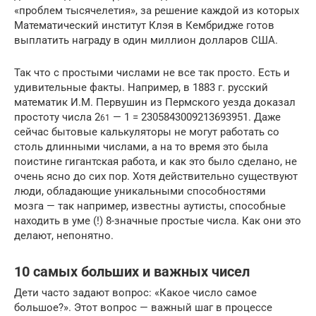
«проблем тысячелетия», за решение каждой из которых
Математический институт Клэя в Кембридже готов
выплатить награду в один миллион долларов США.
Так что с простыми числами не все так просто. Есть и
удивительные факты. Например, в 1883 г. русский
математик И.М. Первушин из Пермского уезда доказал
простоту числа 2
— 1 = 2305843009213693951. Даже
61
сейчас бытовые калькуляторы не могут работать со
столь длинными числами, а на то время это была
поистине гигантская работа, и как это было сделано, не
очень ясно до сих пор. Хотя действительно существуют
люди, обладающие уникальными способностями
мозга — так например, известны аутисты, способные
находить в уме (!) 8-значные простые числа. Как они это
делают, непонятно.
10 самых больших и важных чисел
Дети часто задают вопрос: «Какое число самое
большое?». Этот вопрос — важный шаг в процессе