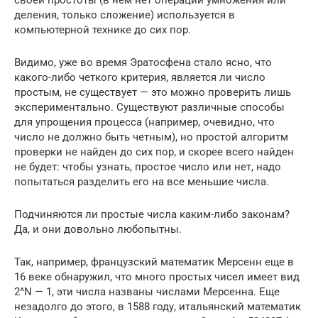
своей простоты (в нем нет операций умножения или
деления, только сложение) используется в
компьютерной технике до сих пор.
Видимо, уже во время Эратосфена стало ясно, что
какого-либо четкого критерия, является ли число
простым, не существует — это можно проверить лишь
экспериментально. Существуют различные способы
для упрощения процесса (например, очевидно, что
число не должно быть четным), но простой алгоритм
проверки не найден до сих пор, и скорее всего найден
не будет: чтобы узнать, простое число или нет, надо
попытаться разделить его на все меньшие числа.
Подчиняются ли простые числа каким-либо законам?
Да, и они довольно любопытны.
Так, например, французский математик Мерсенн еще в
16 веке обнаружил, что много простых чисел имеет вид
2^N — 1, эти числа названы числами Мерсенна. Еще
незадолго до этого, в 1588 году, итальянский математик