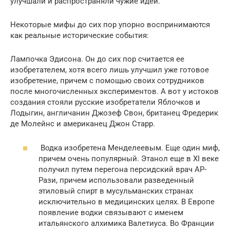
улучшали и распространяли чужие идеи.
Некоторые мифы до сих пор упорно воспринимаются
как реальные исторические события:
Лампочка Эдисона. Он до сих пор считается ее
изобретателем, хотя всего лишь улучшил уже готовое
изобретение, причем с помощью своих сотрудников
после многочисленных экспериментов. А вот у истоков
создания стояли русские изобретатели Яблочков и
Лодыгин, англичанин Джозеф Свон, британец Фредерик
де Молейнс и американец Джон Старр.
Водка изобретена Менделеевым. Еще один миф,
причем очень популярный. Этанол еще в XI веке
получил путем перегона персидский врач АР-
Рази, причем использовали разведенный
этиловый спирт в мусульманских странах
исключительно в медицинских целях. В Европе
появление водки связывают с именем
итальянского алхимика Валетиуса. Во Франции