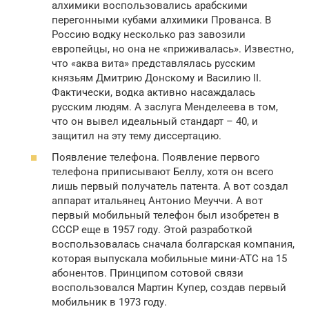
алхимики воспользовались арабскими
перегонными кубами алхимики Прованса. В
Россию водку несколько раз завозили
европейцы, но она не «приживалась». Известно,
что «аква вита» представлялась русским
князьям Дмитрию Донскому и Василию II.
Фактически, водка активно насаждалась
русским людям. А заслуга Менделеева в том,
что он вывел идеальный стандарт – 40, и
защитил на эту тему диссертацию.
Появление телефона. Появление первого
телефона приписывают Беллу, хотя он всего
лишь первый получатель патента. А вот создал
аппарат итальянец Антонио Меуччи. А вот
первый мобильный телефон был изобретен в
СССР еще в 1957 году. Этой разработкой
воспользовалась сначала болгарская компания,
которая выпускала мобильные мини-АТС на 15
абонентов. Принципом сотовой связи
воспользовался Мартин Купер, создав первый
мобильник в 1973 году.