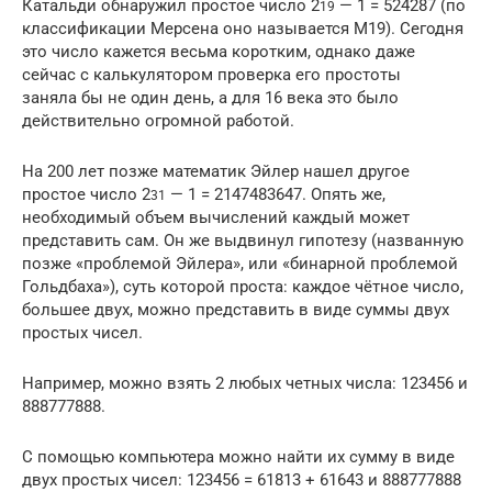
Катальди обнаружил простое число 2
— 1 = 524287 (по
19
классификации Мерсена оно называется M19). Сегодня
это число кажется весьма коротким, однако даже
сейчас с калькулятором проверка его простоты
заняла бы не один день, а для 16 века это было
действительно огромной работой.
На 200 лет позже математик Эйлер нашел другое
простое число 2
— 1 = 2147483647. Опять же,
31
необходимый объем вычислений каждый может
представить сам. Он же выдвинул гипотезу (названную
позже «проблемой Эйлера», или «бинарной проблемой
Гольдбаха»), суть которой проста: каждое чётное число,
большее двух, можно представить в виде суммы двух
простых чисел.
Например, можно взять 2 любых четных числа: 123456 и
888777888.
С помощью компьютера можно найти их сумму в виде
двух простых чисел: 123456 = 61813 + 61643 и 888777888