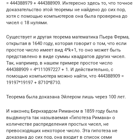
= 444388979 + 444388909. Интересно здесь то, что точное
доказательство этой теоремы не найдено до сих пор,
хотя с помощью компьютеров она была проверена до
чисел с 18 нулями.
Существует и другая теорема математика Пьера Ферма,
открытая в 1640 году, которая говорит о том, что если
простое число имеет вид 4*k+1, то оно может быть
представлено в виде суммы квадратов других чисел.
Так, например, в нашем примере простое число
444388909 = 4*111097227 + 1. И действительно, с
помощью компьютера можно найти, что 444388909 =
19197*19197 + 8710*8710.
Теорема была доказана Эйлером лишь через 100 лет.
И наконец Бернхардом Риманом в 1859 году была
выдвинута так называемая «Гипотеза Римана» о
количестве распределения простых чисел, не
превосходящих некоторое число. Эта гипотеза не
доказана до сих пор, она входит в список семи