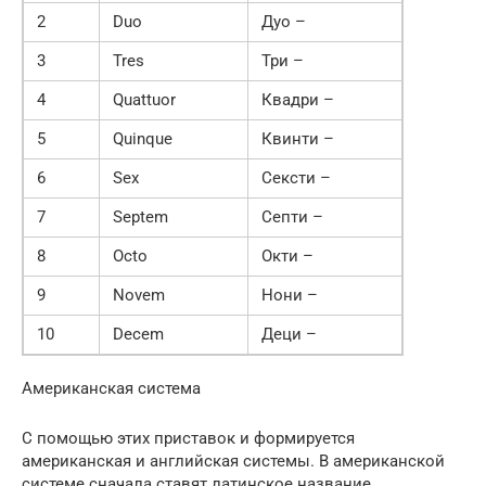
2
Duo
Дуо –
3
Tres
Три –
4
Quattuor
Квадри –
5
Quinque
Квинти –
6
Sex
Сексти –
7
Septem
Септи –
8
Octo
Окти –
9
Novem
Нони –
10
Decem
Деци –
Американская система
С помощью этих приставок и формируется
американская и английская системы. В американской
системе сначала ставят латинское название