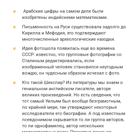
Арабские цифры на самом деле были
изобретены индийскими математиками.
Письменность на Руси существовала задолго до
Кирилла и Мефодия, это подтверждают
многочисленные археологические находки.
Идея фотошопа появилась еще во времена
СССР: известно, что групповые фотографии со
Сталиным редактировались, если
изображенный человек становился неугодным
вождю, он чудесным образом исчезал с фото.
Кто такой Шекспир? Из литературы мы знаем о
гениальном английском писателе, авторе
великих произведений. Но есть сведения, что
тот самый Уильям был вообще безграмотным,
по крайней мере, так утверждают некоторые
исследователи его биографии. А под известным
псевдонимом скрывается то ли группа авторов,
то ли однофамилец, автор нескольких
малоизвестных поэм. Примерно такие же