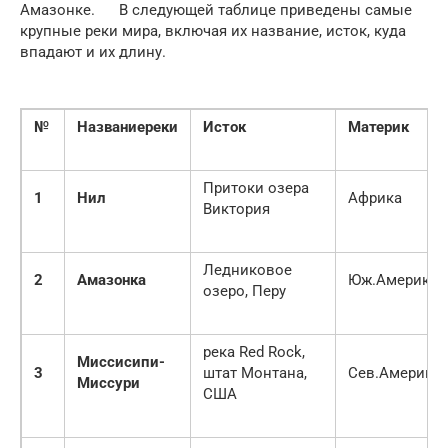
Амазонке. В следующей таблице приведены самые
крупные реки мира, включая их название, исток, куда
впадают и их длину.
№
Названиереки
Исток
Материк
Притоки озера
1
Нил
Африка
Виктория
Ледниковое
2
Амазонка
Юж.Америка
озеро, Перу
река Red Rock,
Миссисипи-
3
штат Монтана,
Сев.Америка
Миссури
США