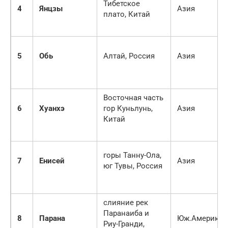
Тибетское
4
Янцзы
Азия
плато, Китай
5
Обь
Алтай, Россия
Азия
Восточная часть
6
Хуанхэ
гор Куньлунь,
Азия
Китай
горы Танну-Ола,
7
Енисей
Азия
юг Тувы, Россия
слияние рек
Паранаиба и
8
Парана
Юж.Америка
Риу-Гранди,