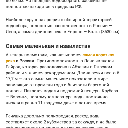
до 60 км. Но площадь водосборного бассейна не
полностью находится в пределах РФ.
Наиболее крупная артерия с обширной территорией
водосбора, полностью расположенного в России —
Лена, а самая длинная река в Европе — Волга (3530 км).
Самая маленькая и извилистая
А теперь посмотрим, как называется
самая короткая
река
в России.
Противоположностью Лене является
Рейроа, которая расположена в Абхазии в Гагрском
районе и является рекордсменом. Длина речки всего 6-
17,7 м — это самые маленькие показатели в мире,
зависящие от времени года и близости береговой
полосы. Питается водами подземной пещеры Крубера
— Воронья, поэтому температура воды постоянно
низкая и равна 11 градусам даже в летнее время.
Речушка довольно полноводная, расход воды
составляет около 2 кубометров за секунду, и не было
зафиксировано ни одного случая ее пересыхания.