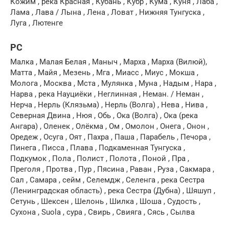
Кожим , река Красная , Кубань , Кубр , Кума , Куня , Лаба ,
Лама , Лава / Лына , Лена , Ловат , Нижняя Тунгуска ,
Луга , Лютенге
РС
Малка , Малая Белая , Маныч , Марха , Марха (Вилюй),
Матта , Майя , Мезень , Мга , Миасс , Миус , Мокша ,
Молога , Москва , Мста , Мулянка , Муна , Надым , Нара ,
Нарва , река Науциёки , Неглинная , Неман. / Неман ,
Нерча , Нерль (Клязьма) , Нерль (Волга) , Нева , Нива ,
Северная Двина , Нюя , Обь , Ока (Волга) , Ока (река
Ангара) , Оленек , Олёкма , Ом , Омолон , Онега , Онон ,
Оредеж , Осуга , Оят , Пахра , Паша , Парабель , Печора ,
Пинега , Писса , Плава , Подкаменная Тунгуска ,
Подкумок , Пола , Полист , Полота , Поной , Пра ,
Преголя , Протва , Пур , Пясина , Раван , Руза , Сакмара ,
Сал , Самара , сейм , Селемдж , Селенга , река Сестра
(Ленинградская область) , река Сестра (Дубна) , Шяшуп ,
Сетунь , Шексен , Шелонь , Шилка , Шоша , Судость ,
Сухона , Suola , сура , Свирь , Свияга , Сясь , Сылва