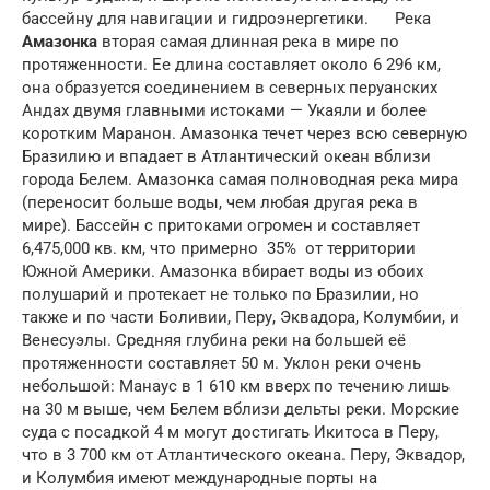
бассейну для навигации и гидроэнергетики. Река
Амазонка
вторая самая длинная река в мире по
протяженности. Ее длина составляет около 6 296 км,
она образуется соединением в северных перуанских
Андах двумя главными истоками — Укаяли и более
коротким Маранон. Амазонка течет через всю северную
Бразилию и впадает в Атлантический океан вблизи
города Белем. Амазонка самая полноводная река мира
(переносит больше воды, чем любая другая река в
мире). Бассейн с притоками огромен и составляет
6,475,000 кв. км, что примерно 35% от территории
Южной Америки. Амазонка вбирает воды из обоих
полушарий и протекает не только по Бразилии, но
также и по части Боливии, Перу, Эквадора, Колумбии, и
Венесуэлы. Средняя глубина реки на большей её
протяженности составляет 50 м. Уклон реки очень
небольшой: Манаус в 1 610 км вверх по течению лишь
на 30 м выше, чем Белем вблизи дельты реки. Морские
суда с посадкой 4 м могут достигать Икитоса в Перу,
что в 3 700 км от Атлантического океана. Перу, Эквадор,
и Колумбия имеют международные порты на