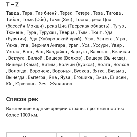
T – Z
Тавда , Тара , Таз биен? , Терек , Тетере , Теза , Тигода ,
Тобол , Томь (Обь) , Томь (Зея) , Тосна , река Цна
(бассейн Мокши) , река Цна (Тверская область) , Тугур ,
Тюмень , Тура , Турухан , Тверца , Тым , Тюнг , Уда
(Бурятия) , Уда (Хабаровский край) , Уфа , Уфтюга , Угра ,
Унжа , Упа , Верхняя Ангара , Урал , Уса , Уссури , Увер ,
Узола , Вага , Вах , Валдайка , Варзуга , Васюган , Великая
, Ветлуга , Вилюй , Вишера (Волхов) , Вишера (Вычегда) ,
Вишера (Кама) , Витим , Волчий (Вуокса) , Волга , Волхов
, Вологда , Воронеж , Воронья , Вуокса , Вятка , Вязьма ,
Вычегда , Вытегра , Яна , Яуза , Егошиха , Ёмца , Енисей ,
Юг , Юрюзань , Зея , Жупанова
Список рек
Важнейшие водные артерии страны, протяженностью
более 1000 км.