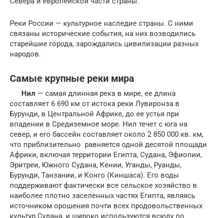
Севера и европейской части страны.
Реки России — культурное наследие страны. С ними
связаны исторические события, на них возводились
старейшие города, зарождались цивилизации разных
народов.
Самые крупные реки мира
Нил
— самая длинная река в мире, ее длина
составляет 6 690 км от истока реки Лувиронза в
Бурунди, в Центральной Африке, до ее устья при
впадении в Средиземное море. Нил течет с юга на
север, и его бассейн составляет около 2 850 000 кв. км,
что приблизительно равняется одной десятой площади
Африки, включая территории Египта, Судана, Эфиопии,
Эритреи, Южного Судана, Кении, Уганды, Руанды,
Бурунди, Танзании, и Конго (Киншаса). Его воды
поддерживают фактически все сельское хозяйство в
наиболее плотно заселенных частях Египта, являясь
источником орошения почти всех продовольственных
культур Судана, и широко используются всюду по