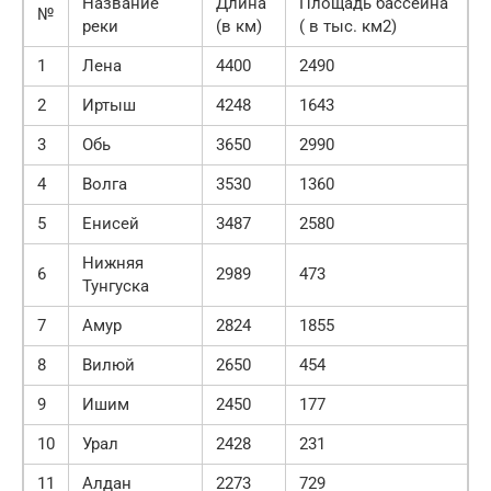
Название
Длина
Площадь бассейна
№
реки
(в км)
( в тыс. км2)
1
Лена
4400
2490
2
Иртыш
4248
1643
3
Обь
3650
2990
4
Волга
3530
1360
5
Енисей
3487
2580
Нижняя
6
2989
473
Тунгуска
7
Амур
2824
1855
8
Вилюй
2650
454
9
Ишим
2450
177
10
Урал
2428
231
11
Алдан
2273
729