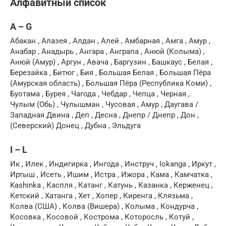
Алфавитный список
A – G
Абакан , Алазея , Алдан , Алей , Амбарная , Амга , Амур ,
Анабар , Анадырь , Ангара , Анграпа , Анюй (Колыма) ,
Анюй (Амур) , Аргун , Авача , Баргузин , Башкаус , Белая ,
Березайка , Битюг , Бия , Большая Белая , Большая Пёра
(Амурская область) , Большая Пёра (Республика Коми) ,
Буотама , Бурея , Чагода , Чебдар , Чепца , Черная ,
Чулым (Обь) , Чулышман , Чусовая , Амур , Даугава /
Западная Двина , Деп , Десна , Днепр / Днепр , Дон ,
(Северский) Донец , Дубна , Эльдуга
I – L
Ик , Илек , Индигирка , Ингода , Инструч , Iokanga , Иркут ,
Иртыш , Исеть , Ишим , Истра , Ижора , Кама , Камчатка ,
Kashinka , Каспля , Катанг , Катунь , Казанка , Керженец ,
Кетский , Хатанга , Хет , Хопер , Киренга , Клязьма ,
Колва (США) , Колва (Вишера) , Колыма , Кондурча ,
Косовка , Косовой , Кострома , Которосль , Котуй ,