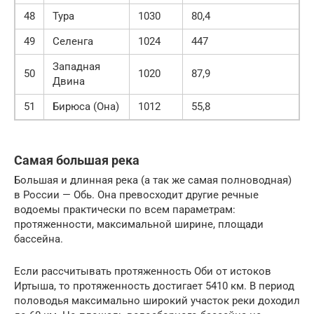
48
Тура
1030
80,4
49
Селенга
1024
447
Западная
50
1020
87,9
Двина
51
Бирюса (Она)
1012
55,8
Самая большая река
Большая и длинная река (а так же самая полноводная)
в России — Обь. Она превосходит другие речные
водоемы практически по всем параметрам:
протяженности, максимальной ширине, площади
бассейна.
Если рассчитывать протяженность Оби от истоков
Иртыша, то протяженность достигает 5410 км. В период
половодья максимально широкий участок реки доходил