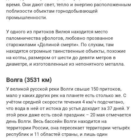
время. Они дают свет, тепло и энергию расположенным
поблизости объектам горнодобывающей
промышленности.
У одного из притоков Вилюя находится место
паломничества уфологов, любовно прозванное
старожилами «Долиной смерти». По слухам, там
находятся огромные таинственные объекты, похожие
на котлы, размером от шести до девяти метров в
диаметре, и изготовленные из непонятного металла.
Волга (3531 км)
У великой русской реки Волги свыше 150 притоков,
мало у каких других рек на планете есть столько же. С
учётом средней скорости течения 4 км/ч подсчитано,
что вода в ней от истока до устья доходит за 37 дней. У
этой реки даже есть свой праздник – 20 мая отмечается
день Волги. Весь бассейн Волги находится на
территории России, она пересекает территории четырёх
республик и 11 областей страны, и лишь один