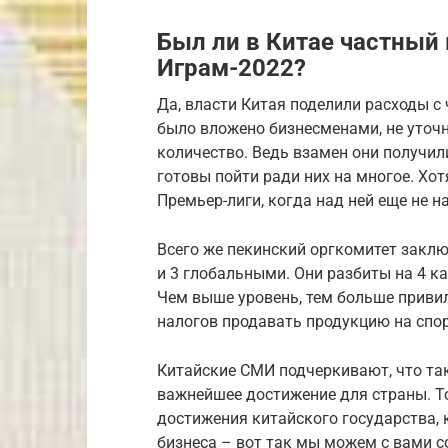
Был ли в Китае частный
Играм-2022?
Да, власти Китая поделили расходы с
было вложено бизнесменами, не уточн
количество. Ведь взамен они получил
готовы пойти ради них на многое. Хо
Премьер-лиги, когда над ней еще не 
Всего же пекинский оргкомитет закл
и 3 глобальными. Они разбиты на 4 к
Чем выше уровень, тем больше привил
налогов продавать продукцию на спор
Китайские СМИ подчеркивают, что так
важнейшее достижение для страны. Т
достижения китайского государства, к
бизнеса – вот так мы можем с вами с