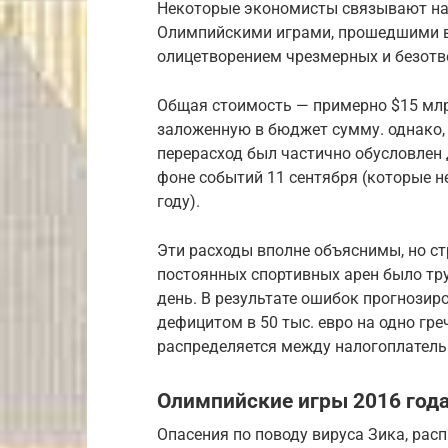
Некоторые экономисты связывают на
Олимпийскими играми, прошедшими в 
олицетворением чрезмерных и безотв
Общая стоимость — примерно $15 мл
заложенную в бюджет сумму. однако, 
перерасход был частично обусловлен
фоне событий 11 сентября (которые н
году).
Эти расходы вполне объяснимы, но с
постоянных спортивных арен было тру
день. В результате ошибок прогнозир
дефицитом в 50 тыс. евро на одно гре
распределяется между налогоплател
Олимпийские игры 2016 год
Опасения по поводу вируса Зика, рас