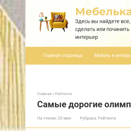
Перейти
Мебельк
к
контенту
Здесь вы найдете все,
сделать или починить
интерьер
Главная страница
Мебель в интерь
Главная
»
Рейтинги
Самые дорогие олимп
На чтение:
20 мин
Рубрика:
Рейтинги