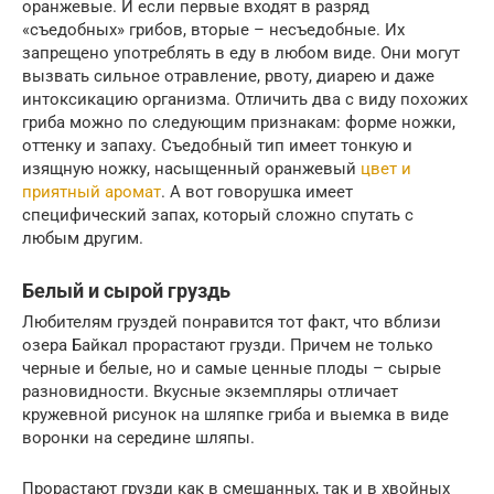
оранжевые. И если первые входят в разряд
«съедобных» грибов, вторые – несъедобные. Их
запрещено употреблять в еду в любом виде. Они могут
вызвать сильное отравление, рвоту, диарею и даже
интоксикацию организма. Отличить два с виду похожих
гриба можно по следующим признакам: форме ножки,
оттенку и запаху. Съедобный тип имеет тонкую и
изящную ножку, насыщенный оранжевый
цвет и
приятный аромат
. А вот говорушка имеет
специфический запах, который сложно спутать с
любым другим.
Белый и сырой груздь
Любителям груздей понравится тот факт, что вблизи
озера Байкал прорастают грузди. Причем не только
черные и белые, но и самые ценные плоды – сырые
разновидности. Вкусные экземпляры отличает
кружевной рисунок на шляпке гриба и выемка в виде
воронки на середине шляпы.
Прорастают грузди как в смешанных, так и в хвойных