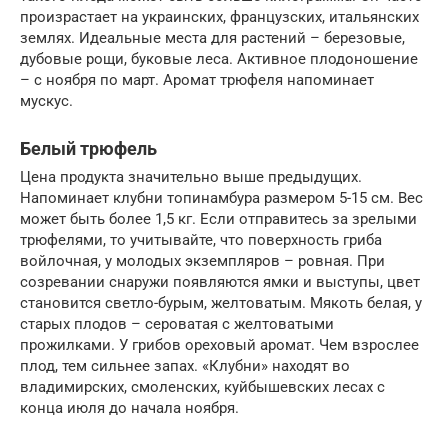
произрастает на украинских, французских, итальянских
землях. Идеальные места для растений – березовые,
дубовые рощи, буковые леса. Активное плодоношение
– с ноября по март. Аромат трюфеля напоминает
мускус.
Белый трюфель
Цена продукта значительно выше предыдущих.
Напоминает клубни топинамбура размером 5-15 см. Вес
может быть более 1,5 кг. Если отправитесь за зрелыми
трюфелями, то учитывайте, что поверхность гриба
войлочная, у молодых экземпляров – ровная. При
созревании снаружи появляются ямки и выступы, цвет
становится светло-бурым, желтоватым. Мякоть белая, у
старых плодов – сероватая с желтоватыми
прожилками. У грибов ореховый аромат. Чем взрослее
плод, тем сильнее запах. «Клубни» находят во
владимирских, смоленских, куйбышевских лесах с
конца июля до начала ноября.