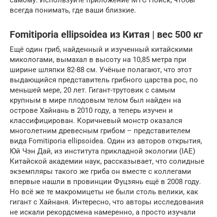
самому. Используйте приложение МТС Поиск, чтобы
всегда понимать, где ваши близкие.
Fomitiporia ellipsoidea из Китая | вес 500 кг
Ещё один гриб, найденный и изученный китайскими
микологами, вымахал в высоту на 10,85 метра при
ширине шляпки 82-88 см. Учёные полагают, что этот
выдающийся представитель грибного царства рос, по
меньшей мере, 20 лет. Гигант-трутовик с самым
крупным в мире плодовым телом был найден на
острове Хайнань в 2010 году, а теперь изучен и
классифицирован. Коричневый монстр оказался
многолетним древесным грибом – представителем
вида Fomitiporia ellipsoidea. Один из авторов открытия,
Юй Чэн Дай, из института прикладной экологии (IAE)
Китайской академии наук, рассказывает, что солидные
экземпляры такого же гриба он вместе с коллегами
впервые нашли в провинции Фуцзянь ещё в 2008 году.
Но всё же те макромицеты не были столь велики, как
гигант с Хайнаня. Интересно, что авторы исследования
не искали рекордсмена намеренно, а просто изучали