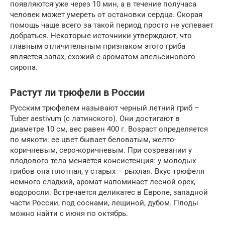
появляются уже через 10 мин, а в течение получаса
человек может умереть от остановки сердца. Скорая
помощь чаще всего за такой период просто не успевает
добраться. Некоторые источники утверждают, что
главным отличительным признаком этого гриба
является запах, схожий с ароматом апельсинового
сиропа.
Растут ли трюфели в России
Русским трюфелем называют черный летний гриб –
Tuber aestivum (с латинского). Они достигают в
диаметре 10 см, вес равен 400 г. Возраст определяется
по мякоти: ее цвет бывает беловатым, желто-
коричневым, серо-коричневым. При созревании у
плодового тела меняется консистенция: у молодых
грибов она плотная, у старых – рыхлая. Вкус трюфеля
немного сладкий, аромат напоминает лесной орех,
водоросли. Встречается деликатес в Европе, западной
части России, под соснами, лещиной, дубом. Плоды
можно найти с июня по октябрь.