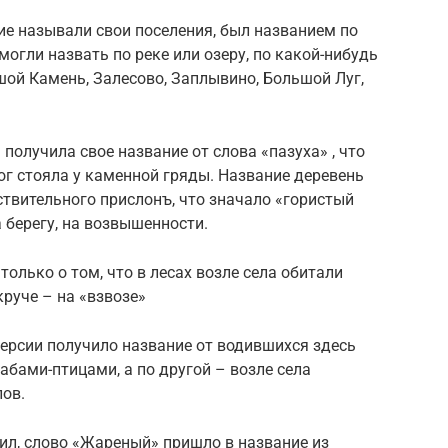
ие называли свои поселения, был названием по
 могли назвать по реке или озеру, по какой-нибудь
шой Камень, Залесово, Заплывино, Большой Луг,
получила свое название от слова «пазуха» , что
рог стояла у каменной гряды. Название деревень
твительного прислонъ, что значало «гористый
а берегу, на возвышенности.
олько о том, что в лесах возле села обитали
 круче – на «взвозе»
ерсии получило название от водившихся здесь
абами-птицами, а по другой – возле села
лов.
ил, слово «Жареный» пришло в название из