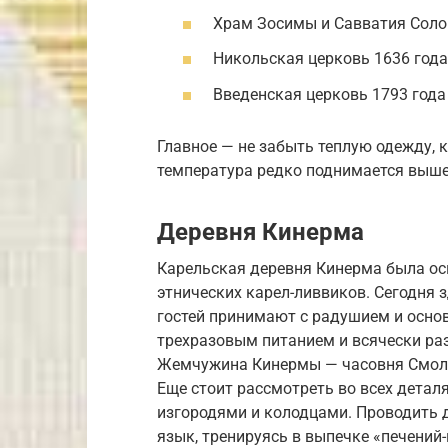
Храм Зосимы и Савватия Солов
Никольская церковь 1636 года
Введенская церковь 1793 года 
Главное — не забыть теплую одежду, 
температура редко поднимается выше 
Деревня Кинерма
Карельская деревня Кинерма была осн
этнических карел-ливвиков. Сегодня 
гостей принимают с радушием и основ
трехразовым питанием и всячески ра
Жемчужина Кинермы — часовня Смоле
Еще стоит рассмотреть во всех дета
изгородями и колодцами. Проводить д
язык, тренируясь в выпечке «печений-