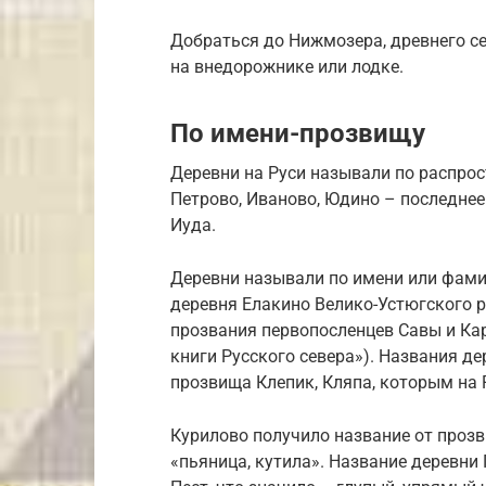
Добраться до Нижмозера, древнего се
на внедорожнике или лодке.
По имени-прозвищу
Деревни на Руси называли по распрос
Петрово, Иваново, Юдино – последнее
Иуда.
Деревни называли по имени или фамил
деревня Елакино Велико-Устюгского 
прозвания первопосленцев Савы и Ка
книги Русского севера»). Названия д
прозвища Клепик, Кляпа, которым на 
Курилово получило название от прозв
«пьяница, кутила». Название деревни