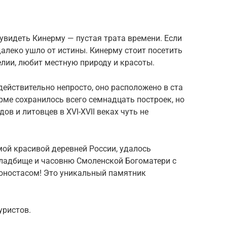
 увидеть Кинерму — пустая трата времени. Если
едалеко ушло от истины. Кинерму стоит посетить
елии, любит местную природу и красоты.
действительно непросто, оно расположено в ста
рме сохранилось всего семнадцать построек, но
ов и литовцев в XVI-XVII веках чуть не
ой красивой деревней России, удалось
кладбище и часовню Смоленской Богоматери с
коностасом! Это уникальный памятник
уристов.