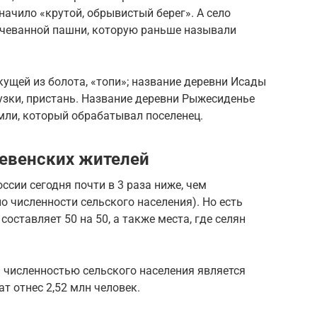
начило «крутой, обрывистый берег». А село
рчеванной пашни, которую раньше называли
кущей из болота, «топи»; название деревни Исады
узки, пристань. Название деревни Рыжесиденье
мли, который обрабатывал поселенец.
ревенских жителей
ссии сегодня почти в 3 раза ниже, чем
по численности сельского населения). Но есть
составляет 50 на 50, а также места, где селян
й
численностью сельского населения является
т отнес 2,52 млн человек.