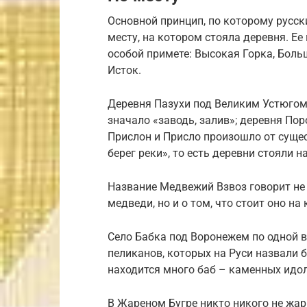
Основной принцип, по которому русск
месту, на котором стояла деревня. Ее
особой примете: Высокая Горка, Боль
Исток.
Деревня Пазухи под Великим Устюгом 
значало «заводь, залив»; деревня По
Прислон и Присло произошло от сущес
берег реки», то есть деревни стояли н
Название Медвежий Взвоз говорит не т
медведи, но и о том, что стоит оно на
Село Бабка под Воронежем по одной в
пеликанов, которых на Руси назвали б
находится много баб – каменных идо
В Жареном Бугре никто никого не жар