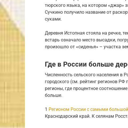
тюрского языка, на котором «джар» з
Сучкино получило название от раско
суками.
Деревня Истопная стояла на речке, те
встарь означало место высадки, погр
произошло от «сиденья» – участка зе
Где в России больше де
Численность сельского населения в Ро
городского (см. рейтинг регионов РФ 
регионы, где процентное соотношение 
больше.
1
Регионом России с самыми большо
Краснодарский край. К селянам Росста