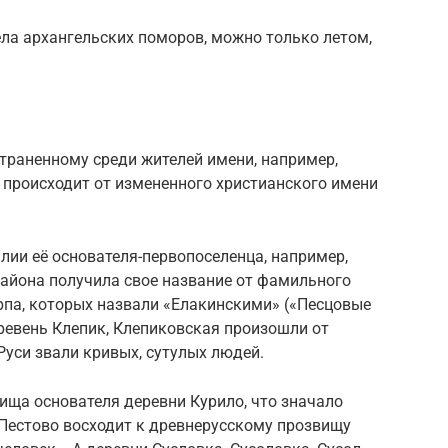
ла архангельских поморов, можно только летом,
траненному среди жителей имени, например,
 происходит от измененного христианского имени
ии её основателя-первопоселенца, например,
района получила свое название от фамильного
рпа, которых назвали «Елакинскими» («Песцовые
еревень Клепик, Клепиковская произошли от
Руси звали кривых, сутулых людей.
ища основателя деревни Курило, что значало
 Пестово восходит к древнерусскому прозвищу