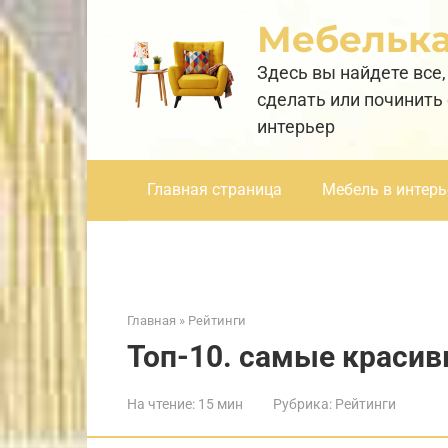
Перейти
Мебельк
к
контенту
Здесь вы найдете все,
сделать или починить
интерьер
Главная страница
Мебель в интерь
Главная
»
Рейтинги
Топ-10. самые красив
На чтение:
15 мин
Рубрика:
Рейтинги