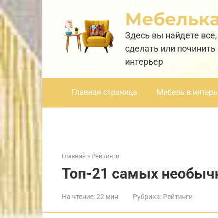
Перейти
Мебельк
к
контенту
Здесь вы найдете все,
сделать или починить
интерьер
Главная страница
Мебель в интерь
Главная
»
Рейтинги
Топ-21 самых необыч
На чтение:
22 мин
Рубрика:
Рейтинги