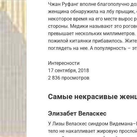
Чжан Руфанг вполне благополучно дож
женщина обнаружила на лбу прыщик, 
некоторое время на его месте вырос р
стороны. Медики называют это рогово
превышает нескольких миллиметров. Ч
пожилой китаянки прибавилось. Жите
поглядеть на нее. А популярность – э
Интересности
17 сентября, 2018
2 836 просмотров
Самые некрасивые жен
Элизабет Веласкес
У Лизы Веласкес синдром Видемана–Р
тело не накапливает жировую прослой