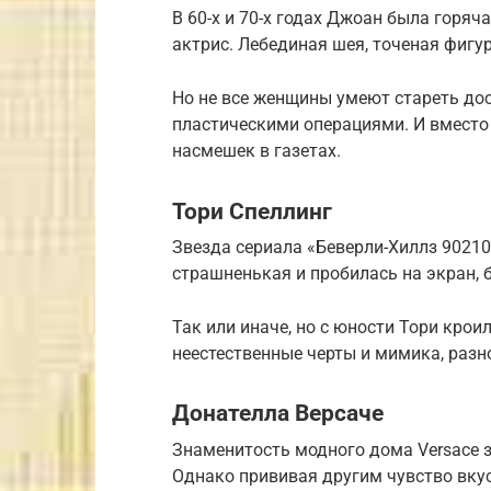
В 60-х и 70-х годах Джоан была горя
актрис. Лебединая шея, точеная фигур
Но не все женщины умеют стареть до
пластическими операциями. И вместо
насмешек в газетах.
Тори Спеллинг
Звезда сериала «Беверли-Хиллз 90210
страшненькая и пробилась на экран, 
Так или иначе, но с юности Тори крои
неестественные черты и мимика, разн
Донателла Версаче
Знаменитость модного дома Versace 
Однако прививая другим чувство вкус