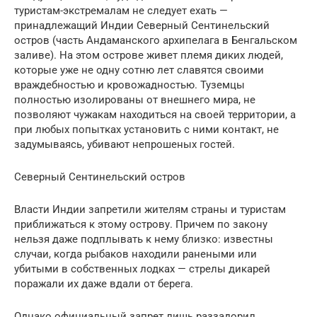
туристам-экстремалам не следует ехать —
принадлежащий Индии Северный Сентинельский
остров (часть Андаманского архипелага в Бенгальском
заливе). На этом острове живет племя диких людей,
которые уже не одну сотню лет славятся своими
враждебностью и кровожадностью. Туземцы
полностью изолированы от внешнего мира, не
позволяют чужакам находиться на своей территории, а
при любых попытках установить с ними контакт, не
задумываясь, убивают непрошеных гостей.
Северный Сентинельский остров
Власти Индии запретили жителям страны и туристам
приближаться к этому острову. Причем по закону
нельзя даже подплывать к нему близко: известны
случаи, когда рыбаков находили ранеными или
убитыми в собственных лодках — стрелы дикарей
поражали их даже вдали от берега.
Однако официальный запрет лишь раззадорил