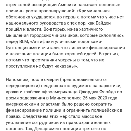
стрелковой ассоциации Америки называет основные
причины роста правонарушений: «Криминальная
обстановка ухудшается, во-первых, потому что у нас нет
национального руководства с тех пор, как Байден
пришёл к власти. Во-вторых, из-за хаотичного
мышления городских чиновников, которые склонялись
перед BLM, «Антифа» и уличными подонками-
бунтовщиками и считали, что лишение финансирования
и наказание полиции было хорошей идеей. В-третьих,
потому что преступники уверены в том, что их
преступления не будут наказаны».
Напомним, после смерти (предположительно от
передозировки) неоднократно судимого за наркотики,
кражи и грабежи афроамериканца Джорджа Флойда во
время задержания в Миннеаполисе 25 мая 2020 года
американскими властями было решено сократить
финансирование полиции и ограничить полицейских в
правах. Следствием этих мер стало массовое
увольнение сотрудников из правоохранительных
органов. Так, Департамент полиции третьего по