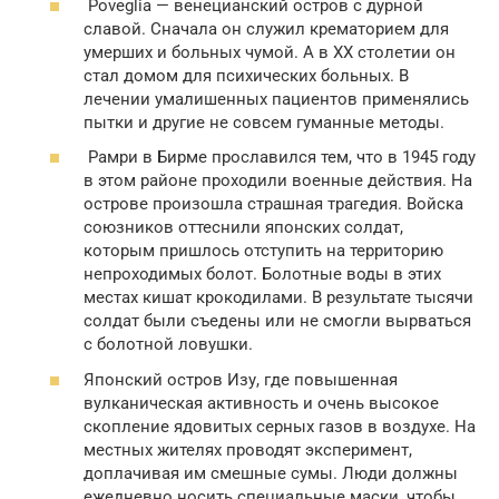
Poveglia — венецианский остров с дурной
славой. Сначала он служил крематорием для
умерших и больных чумой. А в ХХ столетии он
стал домом для психических больных. В
лечении умалишенных пациентов применялись
пытки и другие не совсем гуманные методы.
Рамри в Бирме прославился тем, что в 1945 году
в этом районе проходили военные действия. На
острове произошла страшная трагедия. Войска
союзников оттеснили японских солдат,
которым пришлось отступить на территорию
непроходимых болот. Болотные воды в этих
местах кишат крокодилами. В результате тысячи
солдат были съедены или не смогли вырваться
с болотной ловушки.
Японский остров Изу, где повышенная
вулканическая активность и очень высокое
скопление ядовитых серных газов в воздухе. На
местных жителях проводят эксперимент,
доплачивая им смешные сумы. Люди должны
ежедневно носить специальные маски, чтобы