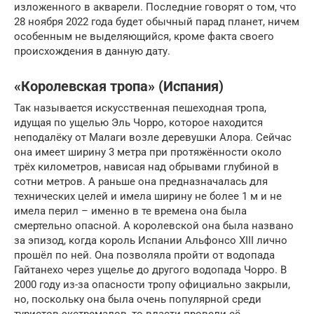
изложенного в акварели. Последние говорят о том, что
28 ноября 2022 года будет обычный парад планет, ничем
особенным не выделяющийся, кроме факта своего
происхождения в данную дату.
«Королевская тропа» (Испания)
Так называется искусственная пешеходная тропа,
идущая по ущелью Эль Чорро, которое находится
неподалёку от Малаги возле деревушки Алора. Сейчас
она имеет ширину 3 метра при протяжённости около
трёх километров, нависая над обрывами глубиной в
сотни метров. А раньше она предназначалась для
технических целей и имела ширину не более 1 м и не
имела перил – именно в те времена она была
смертельно опасной. А королевской она была названо
за эпизод, когда король Испании Альфонсо XIII лично
прошёл по ней. Она позволяла пройти от водопада
Гайтанехо через ущелье до другого водопада Чорро. В
2000 году из-за опасности тропу официально закрыли,
но, поскольку она была очень популярной среди
туристов-экстремалов, то власти провели её