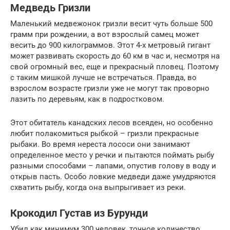
Медведь Гризли
Маленький медвежонок гризли весит чуть больше 500
грамм при рождении, а вот взрослый самец может
весить до 900 килограммов. Этот 4-х метровый гигант
может развивать скорость до 60 км в час и, несмотря на
свой огромный вес, еще и прекрасный пловец. Поэтому
с таким мишкой лучше не встречаться. Правда, во
взрослом возрасте гризли уже не могут так проворно
лазить по деревьям, как в подростковом.
Этот обитатель канадских лесов всеяден, но особенно
любит полакомиться рыбкой – гризли прекрасные
рыбаки. Во время нереста лососи они занимают
определенное место у речки и пытаются поймать рыбу
разными способами – лапами, опустив голову в воду и
открыв пасть. Особо ловкие медведи даже умудряются
схватить рыбу, когда она выпрыгивает из реки.
Крокодил Густав из Бурунди
Убил как минимум 300 человек, точное количество