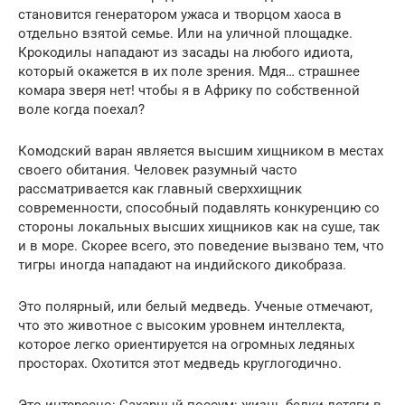
становится генератором ужаса и творцом хаоса в
отдельно взятой семье. Или на уличной площадке.
Крокодилы нападают из засады на любого идиота,
который окажется в их поле зрения. Мдя… страшнее
комара зверя нет! чтобы я в Африку по собственной
воле когда поехал?
Комодский варан является высшим хищником в местах
своего обитания. Человек разумный часто
рассматривается как главный сверххищник
современности, способный подавлять конкуренцию со
стороны локальных высших хищников как на суше, так
и в море. Скорее всего, это поведение вызвано тем, что
тигры иногда нападают на индийского дикобраза.
Это полярный, или белый медведь. Ученые отмечают,
что это животное с высоким уровнем интеллекта,
которое легко ориентируется на огромных ледяных
просторах. Охотится этот медведь круглогодично.
Это интересно: Сахарный поссум: жизнь белки-летяги в