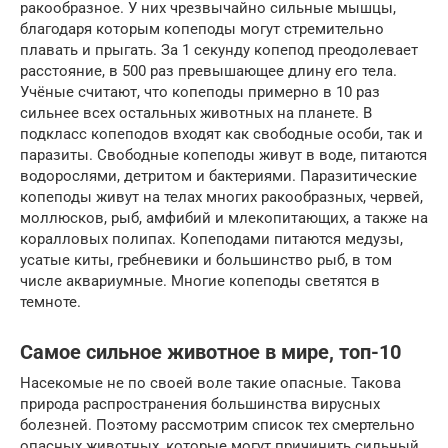
ракообразное. У них чрезвычайно сильные мышцы,
благодаря которым копеподы могут стремительно
плавать и прыгать. За 1 секунду копепод преодолевает
расстояние, в 500 раз превышающее длину его тела.
Учёные считают, что копеподы примерно в 10 раз
сильнее всех остальных животных на планете. В
подкласс копеподов входят как свободные особи, так и
паразиты. Свободные копеподы живут в воде, питаются
водорослями, детритом и бактериями. Паразитические
копеподы живут на телах многих ракообразных, червей,
моллюсков, рыб, амфибий и млекопитающих, а также на
коралловых полипах. Копеподами питаются медузы,
усатые киты, гребневики и большинство рыб, в том
числе аквариумные. Многие копеподы светятся в
темноте.
Самое сильное животное в мире, топ-10
Насекомые не по своей воле такие опасные. Такова
природа распространения большинства вирусных
болезней. Поэтому рассмотрим список тех смертельно
опасных животных, которые могут причинить сильный