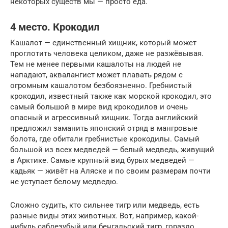
некоторых существ мы — просто еда.
4 место. Крокодил
Кашалот — единственный хищник, который может
проглотить человека целиком, даже не разжёвывая.
Тем не менее первыми кашалоты на людей не
нападают, аквалангист может плавать рядом с
огромным кашалотом безбоязненно. Гребнистый
крокодил, известный также как морской крокодил, это
самый большой в мире вид крокодилов и очень
опасный и агрессивный хищник. Тогда английский
предложил заманить японский отряд в мангровые
болота, где обитали гребнистые крокодилы. Самый
большой из всех медведей — белый медведь, живущий
в Арктике. Самые крупный вид бурых медведей —
кадьяк — живёт на Аляске и по своим размерам почти
не уступает белому медведю.
Сложно судить, кто сильнее тигр или медведь, есть
разные виды этих животных. Вот, например, какой-
нибудь саблезубый или бенгальский тигр, гораздо