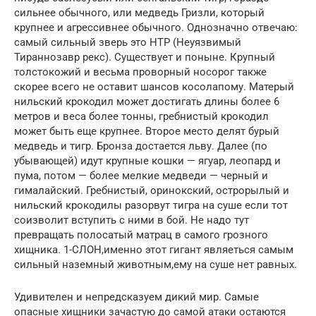
сильнее обычного, или медведь Гризли, который
крупнее и агрессивнее обычного. Однозначно отвечаю:
самый сильный зверь это НТР (Неуязвимый
Тираннозавр рекс). Существует и поныне. Крупный
толстокожий и весьма проворный носорог также
скорее всего не оставит шансов косолапому. Матерый
нильский крокодил может достигать длины более 6
метров и веса более тонны, гребнистый крокодил
может быть еще крупнее. Второе место делят бурый
медведь и тигр. Бронза достается льву. Далее (по
убывающей) идут крупные кошки — ягуар, леопард и
пума, потом — более мелкие медведи — черный и
гималайский. Гребнистый, оринокский, острорылый и
нильский крокодилы разорвут тигра на суше если тот
соизволит вступить с ними в бой. Не надо тут
превращать полосатый матрац в самого грозного
хищника. 1-СЛОН,именно этот гигант являеться самым
сильный наземный животным,ему на суше нет равных.
Удивителен и непредсказуем дикий мир. Самые
опасные хищники зачастую до самой атаки остаются