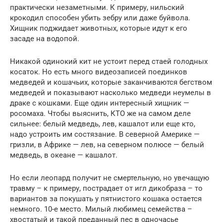
практически незаметными. К примеру, нильский
крокодил способен убить зебру или даже буйвола.
Хищник поджидает животных, которые идут к его
засаде на водопой.
Никакой одинокий кит не устоит перед стаей голодных
косаток. Но есть много видеозаписей поединков
медведей и кошачьих, которые заканчиваются бегством
медведей и показывают насколько медведи неумелы в
драке с кошками. Еще один интересный хищник —
росомаха. Чтобы выяснить, КТО же на самом деле
сильнее: белый медведь, лев, кашалот или еще кто,
надо устроить им состязание. В северной Америке —
гризли, в Африке — лев, на северном полюсе — белый
медведь, в океане — кашалот.
Но если леопард получит не смертельную, но увечащую
травму – к примеру, пострадает от игл дикобраза – то
вариантов за покушать у пятнистого кошака остается
немного. 10-е место. Милый любимец семейства –
хвостатый и такой преданный пес в одночасье