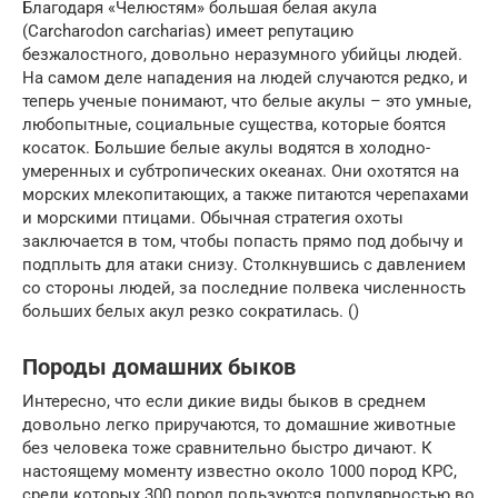
Благодаря «Челюстям» большая белая акула
(Carcharodon carcharias) имеет репутацию
безжалостного, довольно неразумного убийцы людей.
На самом деле нападения на людей случаются редко, и
теперь ученые понимают, что белые акулы – это умные,
любопытные, социальные существа, которые боятся
косаток. Большие белые акулы водятся в холодно-
умеренных и субтропических океанах. Они охотятся на
морских млекопитающих, а также питаются черепахами
и морскими птицами. Обычная стратегия охоты
заключается в том, чтобы попасть прямо под добычу и
подплыть для атаки снизу. Столкнувшись с давлением
со стороны людей, за последние полвека численность
больших белых акул резко сократилась. ()
Породы домашних быков
Интересно, что если дикие виды быков в среднем
довольно легко приручаются, то домашние животные
без человека тоже сравнительно быстро дичают. К
настоящему моменту известно около 1000 пород КРС,
среди которых 300 пород пользуются популярностью во