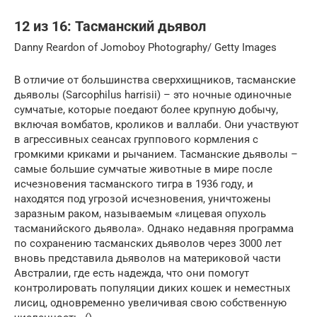
12 из 16: Тасманский дьявол
Danny Reardon of Jomoboy Photography/ Getty Images
В отличие от большинства сверххищников, тасманские
дьяволы (Sarcophilus harrisii) – это ночные одиночные
сумчатые, которые поедают более крупную добычу,
включая вомбатов, кроликов и валлаби. Они участвуют
в агрессивных сеансах группового кормления с
громкими криками и рычанием. Тасманские дьяволы –
самые большие сумчатые животные в мире после
исчезновения тасманского тигра в 1936 году, и
находятся под угрозой исчезновения, уничтожены
заразным раком, называемым «лицевая опухоль
тасманийского дьявола». Однако недавняя программа
по сохранению тасманских дьяволов через 3000 лет
вновь представила дьяволов на материковой части
Австралии, где есть надежда, что они помогут
контролировать популяции диких кошек и неместных
лисиц, одновременно увеличивая свою собственную