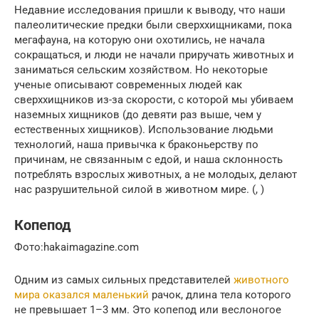
Недавние исследования пришли к выводу, что наши
палеолитические предки были сверххищниками, пока
мегафауна, на которую они охотились, не начала
сокращаться, и люди не начали приручать животных и
заниматься сельским хозяйством. Но некоторые
ученые описывают современных людей как
сверххищников из-за скорости, с которой мы убиваем
наземных хищников (до девяти раз выше, чем у
естественных хищников). Использование людьми
технологий, наша привычка к браконьерству по
причинам, не связанным с едой, и наша склонность
потреблять взрослых животных, а не молодых, делают
нас разрушительной силой в животном мире. (, )
Копепод
Фото:hakaimagazine.com
Одним из самых сильных представителей
животного
мира оказался маленький
рачок, длина тела которого
не превышает 1–3 мм. Это копепод или веслоногое