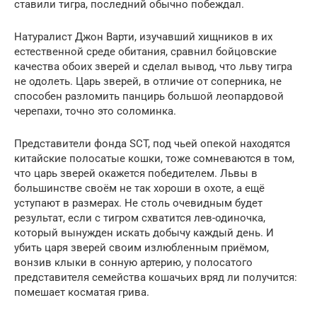
ставили тигра, последний обычно побеждал.
Натуралист Джон Варти, изучавший хищников в их
естественной среде обитания, сравнил бойцовские
качества обоих зверей и сделал вывод, что льву тигра
не одолеть. Царь зверей, в отличие от соперника, не
способен разломить панцирь большой леопардовой
черепахи, точно это соломинка.
Представители фонда SCT, под чьей опекой находятся
китайские полосатые кошки, тоже сомневаются в том,
что царь зверей окажется победителем. Львы в
большинстве своём не так хороши в охоте, а ещё
уступают в размерах. Не столь очевидным будет
результат, если с тигром схватится лев-одиночка,
который вынужден искать добычу каждый день. И
убить царя зверей своим излюбленным приёмом,
вонзив клыки в сонную артерию, у полосатого
представителя семейства кошачьих вряд ли получится:
помешает косматая грива.