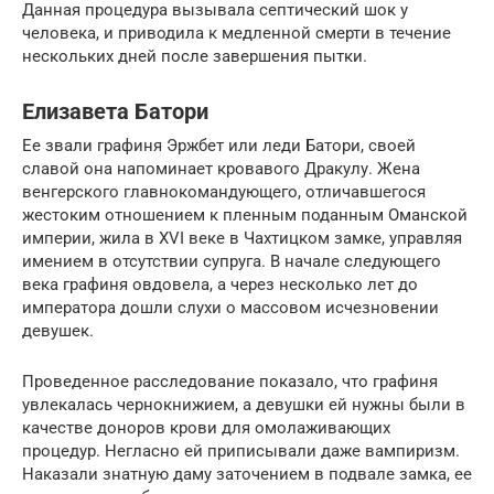
Данная процедура вызывала септический шок у
человека, и приводила к медленной смерти в течение
нескольких дней после завершения пытки.
Елизавета Батори
Ее звали графиня Эржбет или леди Батори, своей
славой она напоминает кровавого Дракулу. Жена
венгерского главнокомандующего, отличавшегося
жестоким отношением к пленным поданным Оманской
империи, жила в XVI веке в Чахтицком замке, управляя
имением в отсутствии супруга. В начале следующего
века графиня овдовела, а через несколько лет до
императора дошли слухи о массовом исчезновении
девушек.
Проведенное расследование показало, что графиня
увлекалась чернокнижием, а девушки ей нужны были в
качестве доноров крови для омолаживающих
процедур. Негласно ей приписывали даже вампиризм.
Наказали знатную даму заточением в подвале замка, ее