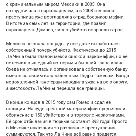
с криминальным миром Мексики в 2005. Она
сотрудничала с наркокартелем, а в 2008 женщина-
преступница уже возглавляла отряд боевиков мафии.
В итоге за семь лет на территории, где правил
наркокартель Дамасо, число убийств возросло втрое.
Мелисса не знала пощады, у неё даже выработался
собственный почерк убийств. Фактически до 2015
Ла Чина была главой мексиканской наркомафии, но её
потеснил вышедший из тюрьмы бывший глава клана.
Охеда не отчаялась и организовала собственную банду
вместе со своим возлюбленным Педро Гомесом. Банда
новоявленной ганстерши наводила ужас на всю округу,
а жестокость Ла Чины перешла все границы.
В конце концов в 2015 году сам Гомес и сдал её
полиции. На суде крёстной матери мафии предъявили
обвинение в 150 убийствах и в торговле наркотиками.
Её срок отбывания в тюрьме составит 893 года! Просто
в Мексике наказания за различные преступления
суммируются. Так что Ла Чине всё равно придётся