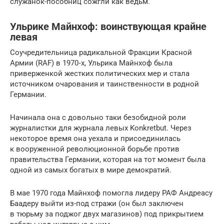
служанок-пособниц сожгли как ведьм.
Ульрике Майнхоф: воинствующая крайне
левая
Соучредительница радикальной Фракции Красной
Армии (RAF) в 1970‑х, Ульрика Майнхоф была
приверженкой жестких политических мер и стала
источником очарования и таинственности в родной
Германии.
Начинала она с довольно таки безобидной роли
журналистки для журнала левых Konkretbut. Через
некоторое время она уехала и присоединилась
к вооруженной революционной борьбе против
правительства Германии, которая на тот момент была
одной из самых богатых в мире демократий.
В мае 1970 года Майнхоф помогла лидеру РАФ Андреасу
Баадеру выйти из-под стражи (он был заключен
в тюрьму за поджог двух магазинов) под прикрытием