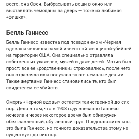
всего, она Овен. Выбрасывать вещи в окно или
выставлять чемоданы за дверь — тоже их любимая
«фишка».
Белль Ганнесс
Белль Ганнесс известна под псевдонимом «Черная
вдова» и является самой известной женщиной-убийцей
на территории США. Она специально отравляла
собственных ухажеров, мужей и даже детей. Мотив был
прост: все ее «родственники» страховались, после чего
она отравляла их и получала за это немалые деньги.
Также жертвами Ганнесс становились те, кто был
свидетелем ее убийств.
Смерть «Черной вдовы» остается таинственной до сих
пор. Дело в том, что в 1908 году внезапно Ганнесс
исчезла и через некоторое время был обнаружен
обезглавленный, обугленный труп. Предположительно,
это была Ганнесс, но точного доказательства этому не
существует до сих пор.