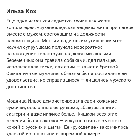
Ильза Кох
Еще одна немецкая садистка, мучившая жертв
концлагерей. «Бухенвальдская ведьма» жила при лагере
вместе с мужем, состоявшим на должности
надсмотрщика. Многим садистским ухищрениям ее
научил супруг, дама получала невероятное
наслаждение «властвуя» над живыми людьми.
Беременных она травила собаками, для пальцев
использовала тиски, для спин — хлыст с бритвой.
Симпатичные мужчины обязаны были доставлять ей
удовольствие, не справившиеся — лишались мужского
достоинства.
Модница Ильзе демонстрировала свои кожаные
сумочки, сделанные ее ручками, абажуры, книги,
скатерти и даже нижнее белье. Фишкой всех этих
изделий были наколки — искусно снятые вместе с
кожей с русских и цыган. Ее «рукоделие» закончилось
удавкой из простыни в тюремной камере.