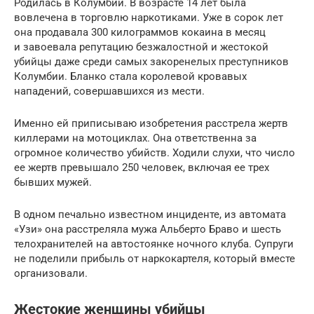
Родилась в Колумбии. В возрасте 14 лет была
вовлечена в торговлю наркотиками. Уже в сорок лет
она продавала 300 килограммов кокаина в месяц
и завоевала репутацию безжалостной и жестокой
убийцы даже среди самых закоренелых преступников
Колумбии. Бланко стала королевой кровавых
нападений, совершавшихся из мести.
Именно ей приписываю изобретения расстрела жертв
киллерами на мотоциклах. Она ответственна за
огромное количество убийств. Ходили слухи, что число
ее жертв превышало 250 человек, включая ее трех
бывших мужей.
В одном печально известном инциденте, из автомата
«Узи» она расстреляла мужа Альберто Браво и шесть
телохранителей на автостоянке ночного клуба. Супруги
не поделили прибыль от наркокартеля, который вместе
организовали.
Жестокие женщины убийцы