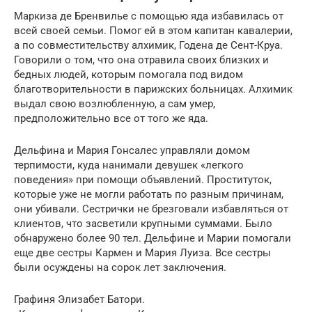
Маркиза де Бренвилье с помощью яда избавилась от
всей своей семьи. Помог ей в этом капитан кавалерии,
а по совместительству алхимик, Годена де Сент-Круа.
Говорили о том, что она отравила своих близких и
бедных людей, которым помогала под видом
благотворительности в парижских больницах. Алхимик
выдал свою возлюбленную, а сам умер,
предположительно все от того же яда.
Дельфина и Мария Гонсалес управляли домом
терпимости, куда нанимали девушек «легкого
поведения» при помощи объявлений. Проституток,
которые уже не могли работать по разным причинам,
они убивали. Сестрички не брезговали избавляться от
клиентов, что засветили крупными суммами. Было
обнаружено более 90 тел. Дельфине и Марии помогали
еще две сестры Кармен и Мария Луиза. Все сестры
были осуждены на сорок лет заключения.
Графиня Элизабет Батори.