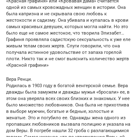
«Красная графиня» или «Кровавая дама» считается
одной из самых кровожадных женщин в истории. Она
была капризна и не скрывала свою любовь к
жестокости и садизму. Она убивала и купалась в крови
самых красивых девушек, которых могла найти. Но это
было еще не самое жестокое, что творила Элизабет…
Графиня проявляла садистскую сексуальность к уже еле
живым телам своих жертв. Слуги говорили, что она
получала истинное удовольствие от запаха горелой
плоти. Никто так и не смог выяснить количество жертв
«Красной графини»
Вера Ренци.
Родилась в 1903 году в богатой венгерской семье. Вера
дважды была замужем и дважды мужья «бросали» ее, в
этом она уверяла всех своих близких и знакомых. У нее
было множество любовников. Она была не прихотлива
в выборе мужчин, богатые и бедные, холостые и
женатые. Это и погубило ее. Однажды жена одного из
пропавших любовников вызвала полицию и указала на
дом Веры. В погребе нашли 32 гроба с разлагающимися