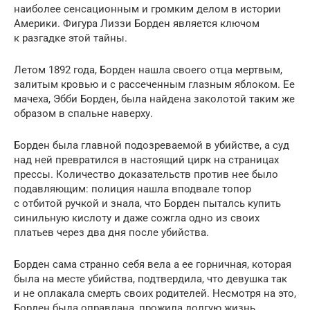
наиболее сенсационным и громким делом в истории
Америки. Фигура Лиззи Борден является ключом
к разгадке этой тайны.
Летом 1892 года, Борден нашла своего отца мертвым,
залитым кровью и с рассеченным глазным яблоком. Ее
мачеха, Эбби Борден, была найдена заколотой таким же
образом в спальне наверху.
Борден была главной подозреваемой в убийстве, а суд
над ней превратился в настоящий цирк на страницах
прессы. Количество доказательств против нее было
подавляющим: полиция нашла в​подвале топор
с отбитой ручкой и знала, что Борден пыталсь купить
синильную кислоту и даже сожгла одно из своих
платьев через два дня после убийства.
Борден сама странно себя вела а ее горничная, которая
была на месте убийства, подтвердила, что девушка так
и не оплакала смерть своих родителей. Несмотря на это,
Борден была оправдана, прожила долгую жизнь