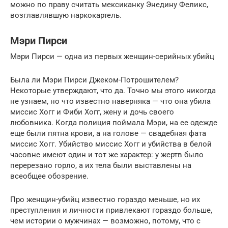
можно по праву считать мексиканку Энедину Феликс,
возглавлявшую наркокартель.
Мэри Пирси
Мэри Пирси — одна из первых женщин-серийных убийц
Была ли Мэри Пирси Джеком-Потрошителем?
Некоторые утверждают, что да. Точно мы этого никогда
не узнаем, но что известно наверняка — что она убила
миссис Хогг и Фиби Хогг, жену и дочь своего
любовника. Когда полиция поймала Мэри, на ее одежде
еще были пятна крови, а на голове — свадебная фата
миссис Хогг. Убийство миссис Хогг и убийства в белой
часовне имеют один и тот же характер: у жертв было
перерезано горло, а их тела были выставлены на
всеобщее обозрение.
Про женщин-убийц известно гораздо меньше, но их
преступления и личности привлекают гораздо больше,
чем истории о мужчинах — возможно, потому, что с