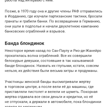
работы над интервью с ним.
Позже, в 1970 году она и другие члены РАФ отправились
в Иорданию, где изучали партизанские тактики, бросали
гранаты и грабили банки. По возвращении в Германию,
они ушли в подполье и начали двухлетнюю кампанию
банковских ограблений и взрывов.
Банда блондинок
Некоторое время назад по Сан-Паулу и Рио-де-Жанейро
прокатилась волна ограблений. Все их совершили
белокурые девушки, состоявшие в так называемой
банде блондинок. Назвать их глупыми, кстати, совсем
нельзя, их действия были весьма хитры и продуманы.
Участницы женской банды высматривали жертву
в торговом центре, а после вели её до машины, где
приставляли пистолет и велели не шуметь. Покорная
жертва отдавала все свои деньги и кредитки, но её
не отпускали, а держали в автомобиле, пока блондинки
ходили по магазинам.