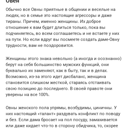
Овен
Обычно все Овны приятные в общении и веселые на
людях, но в семье это настоящие агрессоры и даже
тираны. Причем, именно женщины. Их доброе
отношение к вам будет длиться только, пока вы
подчиняетесь, во всем соглашаетесь и не встаете у них
на пути. Но если вдруг вы посмеете создать даме-Овну
трудности, вам не поздоровится.
Женщины этого знака невольно (а иногда и осознанно)
берут на себя большинство мужских функций, они
буквально их заменяют, как в быту, так и в делах.
Возможно, из-за этого идет дисбаланс, женщина
становится слишком жесткой, стараясь отстаивать
свою позицию до последнего. В своей правоте они
уверены на все 100%.
Овны женского пола упрямы, возбудимы, циничны. У
них настоящий «талант» раздувать конфликт по поводу
и без. Если дама бросает на пол посуду, замахивается
или даже кидает что-то в сторону обидчика, то, скорее