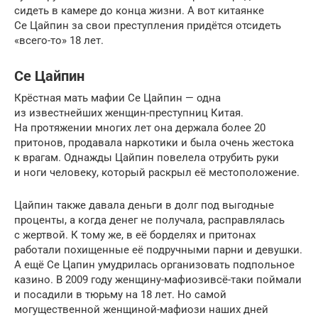
сидеть в камере до конца жизни. А вот китаянке
Се Цайпин за свои преступления придётся отсидеть
«всего-то» 18 лет.
Се Цайпин
Крёстная мать мафии Се Цайпин — одна
из известнейших женщин-преступниц Китая.
На протяжении многих лет она держала более 20
притонов, продавала наркотики и была очень жестока
к врагам. Однажды Цайпин повелела отрубить руки
и ноги человеку, который раскрыл её местоположение.
Цайпин также давала деньги в долг под выгодные
проценты, а когда денег не получала, расправлялась
с жертвой. К тому же, в её борделях и притонах
работали похищенные её подручными парни и девушки.
А ещё Се Цапин умудрилась организовать подпольное
казино. В 2009 году женщину-мафиозивсё-таки поймали
и посадили в тюрьму на 18 лет. Но самой
могущественной женщиной-мафиози наших дней