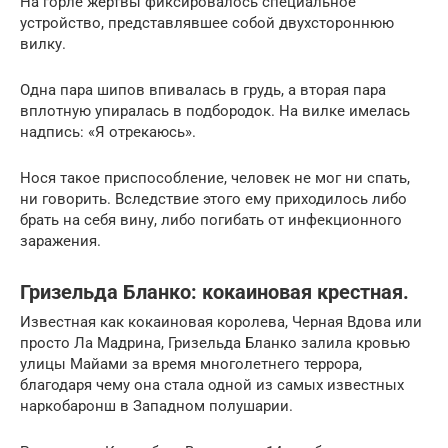
На горле жертвы фиксировалось специальное
устройство, представлявшее собой двухстороннюю
вилку.
Одна пара шипов впивалась в грудь, а вторая пара
вплотную упиралась в подбородок. На вилке имелась
надпись: «Я отрекаюсь».
Нося такое приспособление, человек не мог ни спать,
ни говорить. Вследствие этого ему приходилось либо
брать на себя вину, либо погибать от инфекционного
заражения.
Гризельда Бланко: кокаиновая крестная.
Известная как кокаиновая королева, Черная Вдова или
просто Ла Мадрина, Гризельда Бланко залила кровью
улицы Майами за время многолетнего террора,
благодаря чему она стала одной из самых известных
наркобаронш в Западном полушарии.