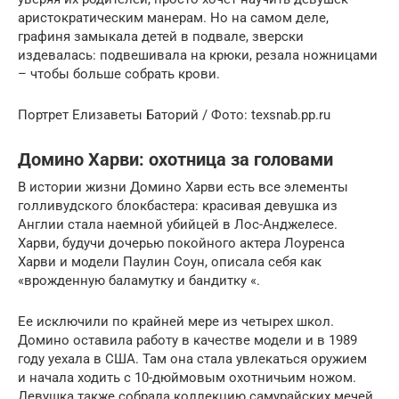
аристократическим манерам. Но на самом деле,
графиня замыкала детей в подвале, зверски
издевалась: подвешивала на крюки, резала ножницами
– чтобы больше собрать крови.
Портрет Елизаветы Баторий / Фото: texsnab.pp.ru
Домино Харви: охотница за головами
В истории жизни Домино Харви есть все элементы
голливудского блокбастера: красивая девушка из
Англии стала наемной убийцей в Лос-Анджелесе.
Харви, будучи дочерью покойного актера Лоуренса
Харви и модели Паулин Соун, описала себя как
«врожденную баламутку и бандитку «.
Ее исключили по крайней мере из четырех школ.
Домино оставила работу в качестве модели и в 1989
году уехала в США. Там она стала увлекаться оружием
и начала ходить с 10-дюймовым охотничьим ножом.
Девушка также собрала коллекцию самурайских мечей.