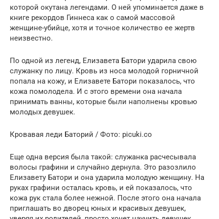
которой окутана легендами. О ней упоминается даже в
книге рекордов Гиннеса как о самой массовой
женщине-убийце, хотя и точное количество ее жертв
неизвестно.
По одной из легенд, Елизавета Батори ударила свою
служанку по лицу. Кровь из носа молодой горничной
попала на кожу, и Елизавете Батори показалось, что
кожа помолодела. И с этого времени она начала
принимать ванны, которые были наполнены кровью
молодых девушек.
Кровавая леди Баторий / Фото: picuki.co
Еще одна версия была такой: служанка расчесывала
волосы графини и случайно дернула. Это разозлило
Елизавету Батори и она ударила молодую женщину. На
руках графини осталась кровь, и ей показалось, что
кожа рук стала более нежной. После этого она начала
приглашать во дворец юных и красивых девушек,
уверяя их родителей, просто хочет научить девушек