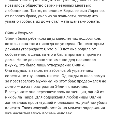
телами. Самое ужасное, что по утверждению Веры, ей
нравилось общество своих неверных мертвых
любовников. Также, по словам Веры, ее сын Лоренсо,
от первого брака, умер из-за жадности, потому что
узнав о гробах в их доме стал мать шантажировать.
Эйлин Вуорнос.
Эйлин была ребенком двух малолетних подростков,
которых она так и никогда не увидела. По некоторым
данным утверждается, что в 13 лет она родила от
собственного деда, за что и была прогнана прочь из
дома. Но не доказано что именно дед насиловал
внучку, это было лишь утверждение Эйлин.
Она нарушала закон, не заботясь об угрызениях
совести, не гнушалась ничего. Однажды вышла замуж
за престарелого мужчину, но этот брак продержался не
долго — из-за пристрастия Эйлин к насилию.
В результате она переключилась на женщин, одной из
них была Тайра. Для содержания любовницы Эйлин
занималась проституцией и однажды «случайно» убила
клиента. Таких «случайностей» на момент задержания
уже насчитывалось восемь человек.