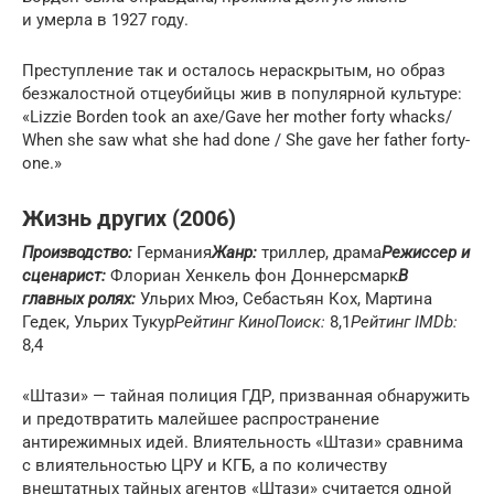
и умерла в 1927 году.
Преступление так и осталось нераскрытым, но образ
безжалостной отцеубийцы жив в популярной культуре:
«Lizzie Borden took an axe/​Gave her mother forty whacks/​
When she saw what she had done / She gave her father forty-
one.»
Жизнь других (2006)
Производство:
Германия
Жанр:
триллер, драма
Режиссер и
сценарист:
Флориан Хенкель фон Доннерсмарк
В
главных ролях:
Ульрих Мюэ, Себастьян Кох, Мартина
Гедек, Ульрих Тукур
Рейтинг КиноПоиск:
8,1
Рейтинг IMDb:
8,4
«Штази» — тайная полиция ГДР, призванная обнаружить
и предотвратить малейшее распространение
антирежимных идей. Влиятельность «Штази» сравнима
с влиятельностью ЦРУ и КГБ, а по количеству
внештатных тайных агентов «Штази» считается одной