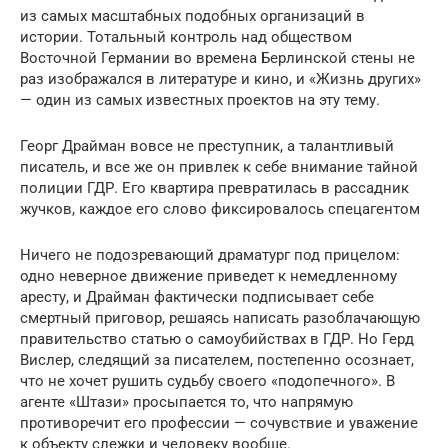
из самых масштабных подобных организаций в
истории. Тотальный контроль над обществом
Восточной Германии во времена Берлинской стены не
раз изображался в литературе и кино, и «Жизнь других»
— один из самых известных проектов на эту тему.
Георг Драйман вовсе не преступник, а талантливый
писатель, и все же он привлек к себе внимание тайной
полиции ГДР. Его квартира превратилась в рассадник
жучков, каждое его слово фиксировалось спецагентом
Ничего не подозревающий драматург под прицелом:
одно неверное движение приведет к немедленному
аресту, и Драйман фактически подписывает себе
смертный приговор, решаясь написать разоблачающую
правительство статью о самоубийствах в ГДР. Но Герд
Вислер, следящий за писателем, постепенно осознает,
что не хочет рушить судьбу своего «подопечного». В
агенте «Штази» просыпается то, что напрямую
противоречит его профессии — сочувствие и уважение
к объекту слежки и человеку вообще.