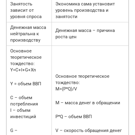
Занятость
Экономика сама установит
зависит от
уровень производства и
уровня спроса
занятости
Денежная масса
Денежная масса – причина
нейтральна к
роста цен
производству
Основное
теоретическое
тождество:
Y=C+I+G+Xn
Основное теоретическое
тождество:
Y = объем ВВП
М=(P*Q)/V
C – объем
M – масса денег в обращении
потребления
I – объем
инвестиций
P*Q – объем ВВП
G –
V – скорость обращения денег