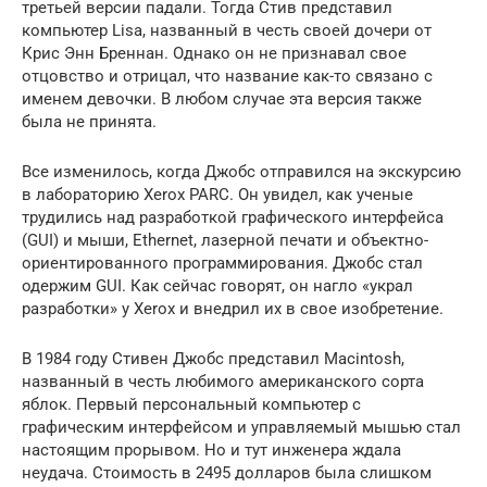
третьей версии падали. Тогда Стив представил
компьютер Lisa, названный в честь своей дочери от
Крис Энн Бреннан. Однако он не признавал свое
отцовство и отрицал, что название как-то связано с
именем девочки. В любом случае эта версия также
была не принята.
Все изменилось, когда Джобс отправился на экскурсию
в лабораторию Xerox PARC. Он увидел, как ученые
трудились над разработкой графического интерфейса
(GUI) и мыши, Ethernet, лазерной печати и объектно-
ориентированного программирования. Джобс стал
одержим GUI. Как сейчас говорят, он нагло «украл
разработки» у Xerox и внедрил их в свое изобретение.
В 1984 году Стивен Джобс представил Macintosh,
названный в честь любимого американского сорта
яблок. Первый персональный компьютер с
графическим интерфейсом и управляемый мышью стал
настоящим прорывом. Но и тут инженера ждала
неудача. Стоимость в 2495 долларов была слишком