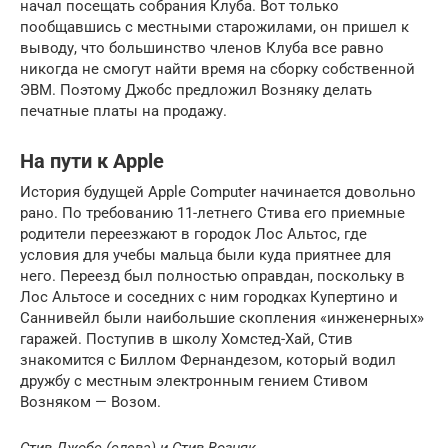
начал посещать собрания Клуба. Вот только
пообщавшись с местными старожилами, он пришел к
выводу, что большинство членов Клуба все равно
никогда не смогут найти время на сборку собственной
ЭВМ. Поэтому Джобс предложил Возняку делать
печатные платы на продажу.
На пути к Apple
История будущей Apple Computer начинается довольно
рано. По требованию 11-летнего Стива его приемные
родители переезжают в городок Лос Альтос, где
условия для учебы мальца были куда приятнее для
него. Переезд был полностью оправдан, поскольку в
Лос Альтосе и соседних с ним городках Купертино и
Саннивейл были наибольшие скопления «инженерных»
гаражей. Поступив в школу Хомстед-Хай, Стив
знакомится с Биллом Фернандезом, который водил
дружбу с местным электронным гением Стивом
Возняком — Возом.
Стив Джобс (слева) и Стив Возняк