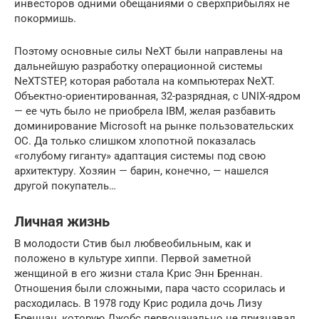
инвесторов одними обещаниями о сверхприбылях не
покормишь.
Поэтому основные силы NeXT были направлены на
дальнейшую разработку операционной системы
NeXTSTEP, которая работала на компьютерах NeXT.
Объектно-ориентированная, 32-разрядная, с UNIX-ядром
— ее чуть было не приобрела IBM, желая разбавить
доминирование Microsoft на рынке пользовательских
ОС. Да только слишком хлопотной показалась
«голубому гиганту» адаптация системы под свою
архитектуру. Хозяин — барин, конечно, — нашелся
другой покупатель…
Личная жизнь
В молодости Стив был любвеобильным, как и
положено в культуре хиппи. Первой заметной
женщиной в его жизни стала Крис Энн Бреннан.
Отношения были сложными, пара часто ссорилась и
расходилась. В 1978 году Крис родила дочь Лизу
Бреннан, которую Джобс первоначально не признавал.