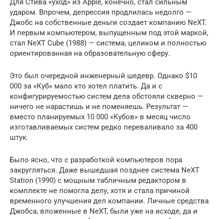
Для Стива «уход» из Apple, конечно, стал сильным
ударом. Впрочем, депрессия продлилась недолго —
Джобс на собственные деньги создает компанию NeXT.
И первым компьютером, выпущенным под этой маркой,
стал NeXT Cube (1988) — система, целиком и полностью
ориентированная на образовательную сферу.
Это был очередной инженерный шедевр. Однако $10
000 за «Куб» мало кто хотел платить. Да и с
конфигурируемостью систем дела обстояли скверно —
ничего не нарастишь и не поменяешь. Результат —
вместо планируемых 10 000 «Кубов» в месяц число
изготавливаемых систем редко переваливало за 400
штук.
Было ясно, что с разработкой компьютеров пора
закругляться. Даже вышедшая позднее система NeXT
Station (1990) с мощным табличным редактором в
комплекте не помогла делу, хотя и стала причиной
временного улучшения дел компании. Личные средства
Джобса, вложенные в NeXT, были уже на исходе, да и