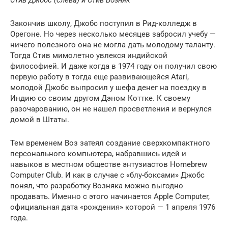
Закончив школу, Джобс поступил в Рид-колледж в
Орегоне. Но через несколько месяцев забросил учебу —
ничего полезного она не могла дать молодому таланту.
Тогда Стив мимолетно увлекся индийской
философией. И даже когда в 1974 году он получил свою
первую работу в тогда еще развивающейся Atari,
молодой Джобс выпросил у шефа денег на поездку в
Индию со своим другом Дэном Коттке. К своему
разочарованию, он не нашел просветления и вернулся
домой в Штаты.
Тем временем Воз затеял создание сверхкомпактного
персонального компьютера, набравшись идей и
навыков в местном обществе энтузиастов Homebrew
Computer Club. И как в случае с «блу-боксами» Джобс
понял, что разработку Возняка можно выгодно
продавать. Именно с этого начинается Apple Computer,
официальная дата «рождения» которой — 1 апреля 1976
года.