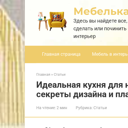
Перейти
Мебельк
к
контенту
Здесь вы найдете все,
сделать или починить
интерьер
Главная страница
Мебель в интерь
Главная
»
Статьи
Идеальная кухня для 
секреты дизайна и пл
На чтение:
2 мин
Рубрика:
Статьи