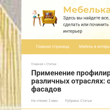
Перейти
Мебельк
к
контенту
Здесь вы найдете все,
сделать или починить
интерьер
Главная страница
Мебель в интерь
Главная
»
Статьи
Применение профилир
различных отраслях: о
фасадов
На чтение:
2 мин
Рубрика:
Статьи