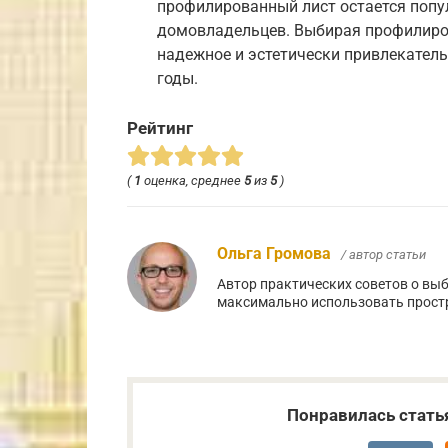
профилированный лист остается попу
домовладельцев. Выбирая профилиров
надежное и эстетически привлекатель
годы.
Рейтинг
(
1
оценка, среднее
5
из
5
)
Ольга Громова
/ автор статьи
Автор практических советов о выб
максимально использовать простр
Понравилась стать