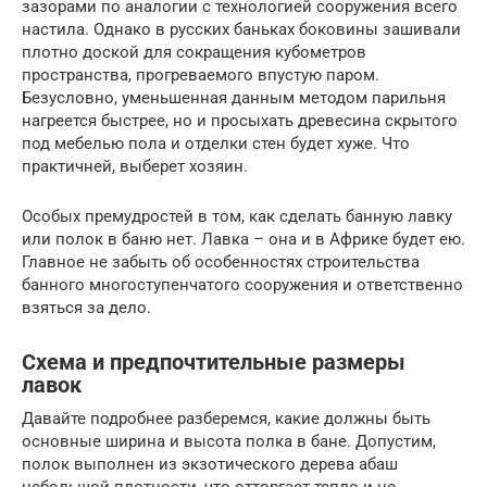
зазорами по аналогии с технологией сооружения всего
настила. Однако в русских баньках боковины зашивали
плотно доской для сокращения кубометров
пространства, прогреваемого впустую паром.
Безусловно, уменьшенная данным методом парильня
нагреется быстрее, но и просыхать древесина скрытого
под мебелью пола и отделки стен будет хуже. Что
практичней, выберет хозяин.
Особых премудростей в том, как сделать банную лавку
или полок в баню нет. Лавка – она и в Африке будет ею.
Главное не забыть об особенностях строительства
банного многоступенчатого сооружения и ответственно
взяться за дело.
Схема и предпочтительные размеры
лавок
Давайте подробнее разберемся, какие должны быть
основные ширина и высота полка в бане. Допустим,
полок выполнен из экзотического дерева абаш
небольшой плотности, что отторгает тепло и не