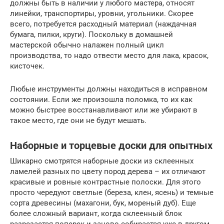
должны быть в наличии у любого мастера, относят
линейки, транспортиры, уровни, угольники. Скорее
всего, потребуется расходный материал (наждачная
бумага, пилки, круги). Поскольку в домашней
мастерской обычно налажен полный цикл
производства, то надо отвести место для лака, красок,
кисточек.
Любые инструменты должны находиться в исправном
состоянии. Если же произошла поломка, то их как
можно быстрее восстанавливают или же убирают в
такое место, где они не будут мешать.
Наборные и торцевые доски для опытных
Шикарно смотрятся наборные доски из склеенных
ламелей разных по цвету пород дерева – их отличают
красивые и ровные контрастные полоски. Для этого
просто чередуют светлые (береза, клен, ясень) и темные
сорта древесины (махагони, бук, мореный дуб). Еще
более сложный вариант, когда склеенный блок
разрезается поперек и заново собирается уже в другом