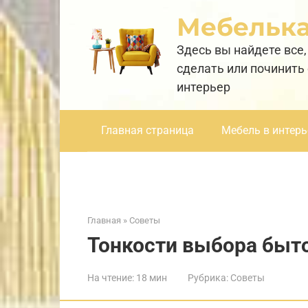
Перейти
Мебельк
к
контенту
Здесь вы найдете все,
сделать или починить
интерьер
Главная страница
Мебель в интерь
Главная
»
Советы
Тонкости выбора быт
На чтение:
18 мин
Рубрика:
Советы