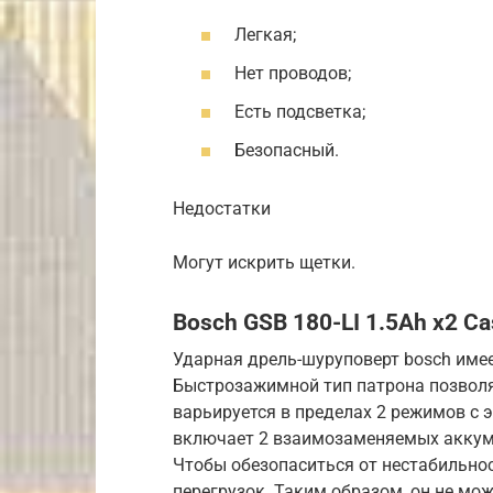
Легкая;
Нет проводов;
Есть подсветка;
Безопасный.
Недостатки
Могут искрить щетки.
Bosch GSB 180-LI 1.5Ah x2 Ca
Ударная дрель-шуруповерт bosch име
Быстрозажимной тип патрона позволя
варьируется в пределах 2 режимов с 
включает 2 взаимозаменяемых аккуму
Чтобы обезопаситься от нестабильнос
перегрузок. Таким образом, он не мож