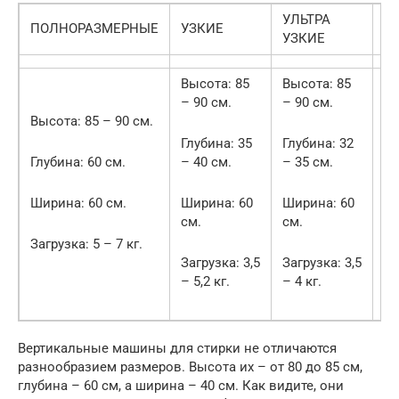
УЛЬТРА
ПОЛНОРАЗМЕРНЫЕ
УЗКИЕ
К
УЗКИЕ
Высота: 85
Высота: 85
Вы
– 90 см.
– 90 см.
70
Высота: 85 – 90 см.
Глубина: 35
Глубина: 32
Гл
Глубина: 60 см.
– 40 см.
– 35 см.
45
Ширина: 60 см.
Ширина: 60
Ширина: 60
Ши
см.
см.
50
Загрузка: 5 – 7 кг.
Загрузка: 3,5
Загрузка: 3,5
За
– 5,2 кг.
– 4 кг.
Вертикальные машины для стирки не отличаются
разнообразием размеров. Высота их – от 80 до 85 см,
глубина – 60 см, а ширина – 40 см. Как видите, они