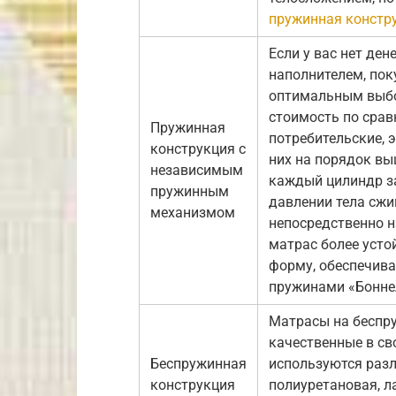
пружинная констр
Если у вас нет ден
наполнителем, по
оптимальным выбо
стоимость по срав
Пружинная
потребительские, 
конструкция с
них на порядок в
независимым
каждый цилиндр з
пружинным
давлении тела сжи
механизмом
непосредственно н
матрас более усто
форму, обеспечива
пружинами «Бонне
Матрасы на беспр
качественные в св
Беспружинная
используются раз
конструкция
полиуретановая, л