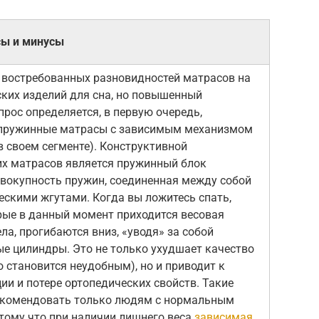
сы и минусы
 востребованных разновидностей матрасов на
ких изделий для сна, но повышенный
прос определяется, в первую очередь,
(пружинные матрасы с зависимым механизмом
 своем сегменте). Конструктивной
их матрасов является пружинный блок
овокупность пружин, соединенная между собой
скими жгутами. Когда вы ложитесь спать,
рые в данный момент приходится весовая
ла, прогибаются вниз, «уводя» за собой
е цилиндры. Это не только ухудшает качество
о становится неудобным), но и приводит к
и и потере ортопедических свойств. Такие
комендовать только людям с нормальным
тому что при наличии лишнего веса
зависимая