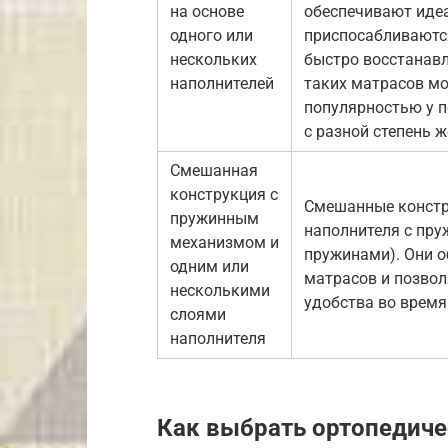
на основе
обеспечивают иде
одного или
приспосабливаютс
нескольких
быстро восстанав
наполнителей
таких матрасов мо
популярностью у 
с разной степень 
Смешанная
конструкция с
Смешанные констр
пружинным
наполнителя с пр
механизмом и
пружинами). Они о
одним или
матрасов и позво
несколькими
удобства во время
слоями
наполнителя
Как выбрать ортопедиче