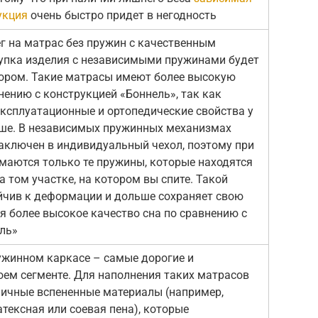
укция
очень быстро придет в негодность
ег на матрас без пружин с качественным
купка изделия с независимыми пружинами будет
ром. Такие матрасы имеют более высокую
нению с конструкцией «Боннель», так как
эксплуатационные и ортопедические свойства у
ыше. В независимых пружинных механизмах
аключен в индивидуальный чехол, поэтому при
маются только те пружины, которые находятся
а том участке, на котором вы спите. Такой
йчив к деформации и дольше сохраняет свою
я более высокое качество сна по сравнению с
ль»
ужинном каркасе – самые дорогие и
оем сегменте. Для наполнения таких матрасов
личные вспененные материалы (например,
атексная или соевая пена), которые