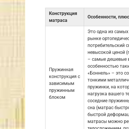
Конструкция
Особенности, плю
матраса
Это одна из самых
рынке ортопедичес
потребительский с
невысокой ценой 
– самые дешевые в
особенностью так
Пружинная
«Боннель» – это с
конструкция с
тонкими металличе
зависимым
пружинки, на кото
пружинным
нагрузка вашего те
блоком
соседние пружинны
сна (матрас быстр
быстрой деформаци
матрасы можно ре
телосложением, по