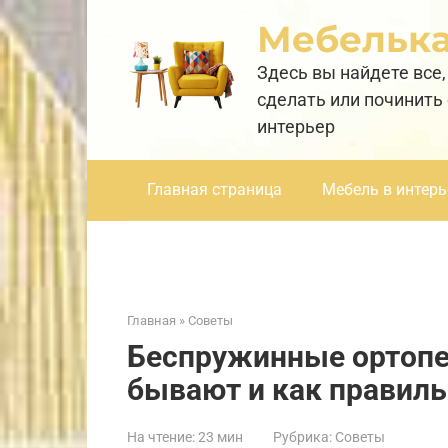
Перейти
Мебельк
к
контенту
Здесь вы найдете все,
сделать или починить
интерьер
Главная страница
Мебель в интерь
Главная
»
Советы
Беспружинные ортопе
бывают и как правил
На чтение:
23 мин
Рубрика:
Советы